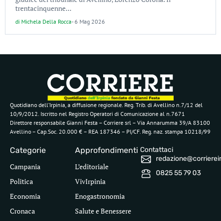
trentacinquenne...
di
Michela Della Rocca
-
6 Mag 2026
Quotidiano dell’Irpinia, a diffusione regionale. Reg. Trib. di Avellino n.7/12 del
10/9/2012. Iscritto nel Registro Operatori di Comunicazione al n.7671
Direttore responsabile Gianni Festa – Corriere srl – Via Annarumma 39/A 83100
Avellino – Cap.Soc. 20.000 € – REA 187346 – PI/CF. Reg. naz. stampa 10218/99
Categorie
Approfondimenti
Contattaci
redazione@corriereirp
Campania
L’editoriale
0825 55 79 03
Politica
VivIrpinia
Economia
Enogastronomia
Cronaca
Salute e Benessere