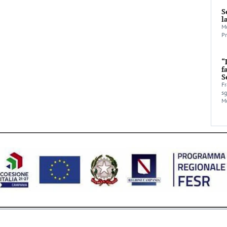
S
l
Mo
Pr
“
f
S
Fr
sg
Mo