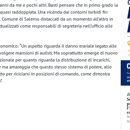
nni da me e pochi altri. Basti pensare che in primo grado la
quasi raddoppiata. Una vicenda dai contorni torbidi fin
el Comune di Salerno distaccati da un momento all’altro in
ualizzati come responsabili di segreteria nell’ufficio alle
conomico: “Un aspetto riguarda il danno erariale legato alle
volgere mansioni di autisti. Ma soprattutto emerge di nuovo
ezionale per quanto riguarda la distribuzione di incarichi,
e ma amareggia che questo stesso sistema di potere, allo
tto per riciclarsi in posizioni di comando, come dimostra
”.
A
S
p
l
c
Sc
No