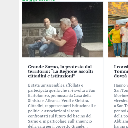
Grande Sarno, la protesta dal
I cons
territorio: “La Regione ascolti
Tomma
cittadini e istituzioni”
dovrà 
È stata un’assemblea affollata e
Hanno vo
partecipata quella che si è svolta a San
San Tom
Bartolomeo, promossa da Casa della
Movimen
Sinistra e Alleanza Verdi e Sinistra.
vicesin
Cittadini, rappresentanti istituzionali e
a San T
politici e associazioni si sono
per noi
confrontati sul futuro del bacino del
della po
Sarno e, in particolare, sull’annuncio
Abbiamo
della gara per il progetto Grande...
hanno p