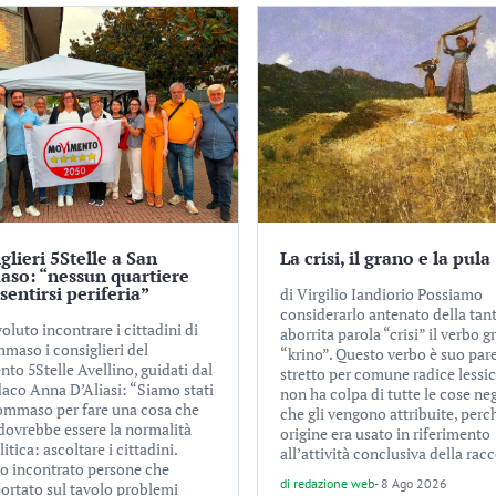
iglieri 5Stelle a San
La crisi, il grano e la pula
so: “nessun quartiere
sentirsi periferia”
di Virgilio Iandiorio Possiamo
considerarlo antenato della tant
luto incontrare i cittadini di
aborrita parola “crisi” il verbo g
maso i consiglieri del
“krino”. Questo verbo è suo par
to 5Stelle Avellino, guidati dal
stretto per comune radice lessi
daco Anna D’Aliasi: “Siamo stati
non ha colpa di tutte le cose ne
ommaso per fare una cosa che
che gli vengono attribuite, perc
 dovrebbe essere la normalità
origine era usato in riferimento
litica: ascoltare i cittadini.
all’attività conclusiva della racc
 incontrato persone che
di
redazione web
-
8 Ago 2026
ortato sul tavolo problemi