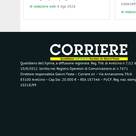
concreti
di
redazione web
-
8 Ago 2026
di
redazi
Quotidiano dell’Irpinia, a diffusione regionale. Reg. Trib. di Avellino n.7/12 d
10/9/2012. Iscritto nel Registro Operatori di Comunicazione al n.7671
Direttore responsabile Gianni Festa – Corriere srl – Via Annarumma 39/A
83100 Avellino – Cap.Soc. 20.000 € – REA 187346 – PI/CF. Reg. naz. stam
10218/99