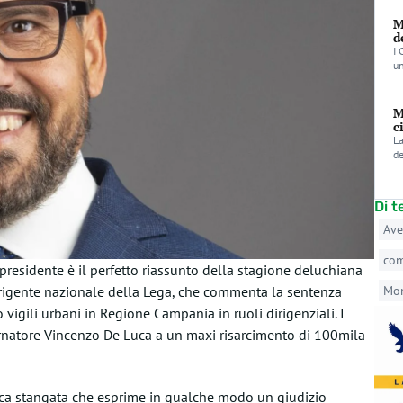
M
d
I 
un
M
c
La
de
Di 
Ave
co
presidente è il perfetto riassunto della stagione deluchiana
irigente nazionale della Lega, che commenta la sentenza
Mo
 vigili urbani in Regione Campania in ruoli dirigenziali. I
natore Vincenzo De Luca a un maxi risarcimento di 100mila
ssica stangata che esprime in qualche modo un giudizio