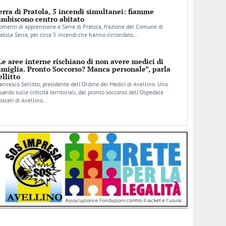
erra di Pratola, 5 incendi simultanei: fiamme
ambiscono centro abitato
menti di apprensione a Serra di Pratola, frazione del Comune di
atola Serra, per circa 5 incendi che hanno circondato…
Le aree interne rischiano di non avere medici di
amiglia. Pronto Soccorso? Manca personale”, parla
ellitto
ancesco Sellitto, presidente dell’Ordine dei Medici di Avellino. Uno
uardo sulle criticità territoriali, dal pronto soccorso dell’Ospedale
scati di Avellino…