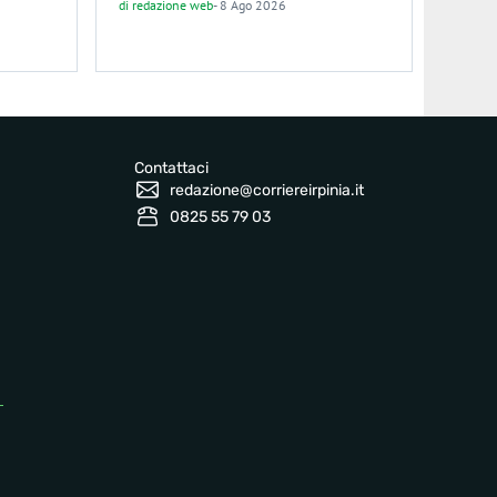
di
redazione web
-
8 Ago 2026
Contattaci
redazione@corriereirpinia.it
0825 55 79 03