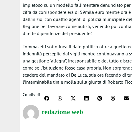
impietoso su un modello fallimentare denunciato per a
cifra da corrispondere era di 59mila euro mentre ora è 
dall’inizio, con quattro agenti di polizia municipale d
Regione per lavorare come autisti, venendo poi contratt
dirette dipendenze del presidente”.
Tommasetti sottolinea il dato politico oltre a quello e
indennità percepite dai vigili mentre continuavano a s
una gestione “allegra”, irresponsabile e del tutto discr
come se l’istituzione fosse casa propria. Non sorprend
scadere del mandato di De Luca, stia ora facendo di tu
l’interminabile tira e molla sulla giunta di Roberto Fico
Condividi
redazione web