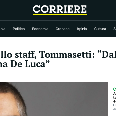
conomia
Cronaca
Irpinia
Cultura
Sport
Rubriche
nia
Politica
Economia
Cronaca
Irpinia
Cultura
S
llo staff, Tommasetti: “Dal
ma De Luca”
C
A
t
4
La
d’