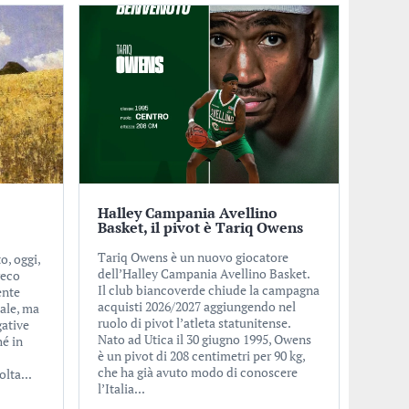
Halley Campania Avellino
Basket, il pivot è Tariq Owens
Tariq Owens è un nuovo giocatore
o, oggi,
dell’Halley Campania Avellino Basket.
reco
Il club biancoverde chiude la campagna
ente
acquisti 2026/2027 aggiungendo nel
cale, ma
ruolo di pivot l’atleta statunitense.
gative
Nato ad Utica il 30 giugno 1995, Owens
hé in
è un pivot di 208 centimetri per 90 kg,
che ha già avuto modo di conoscere
olta...
l’Italia...