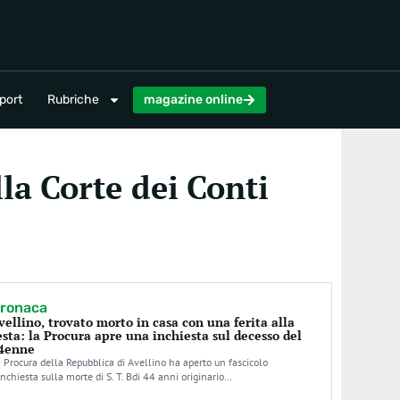
magazine online
port
Rubriche
magazine online
la Corte dei Conti
ronaca
vellino, trovato morto in casa con una ferita alla
esta: la Procura apre una inchiesta sul decesso del
4enne
 Procura della Repubblica di Avellino ha aperto un fascicolo
inchiesta sulla morte di S. T. Bdi 44 anni originario…