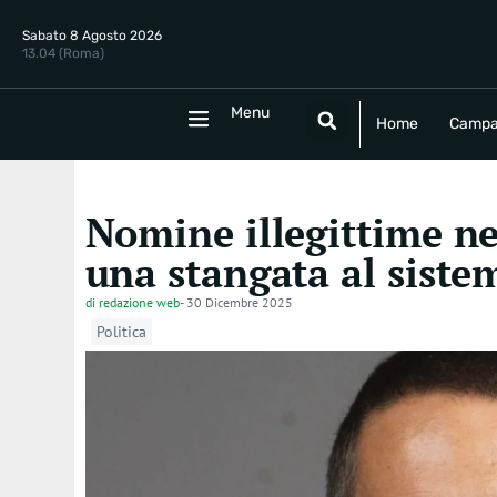
Sabato 8 Agosto 2026
13.04 (Roma)
Menu
Menu
Home
Campania
Politica
E
Home
Campa
Nomine illegittime ne
una stangata al siste
di
redazione web
-
30 Dicembre 2025
Politica