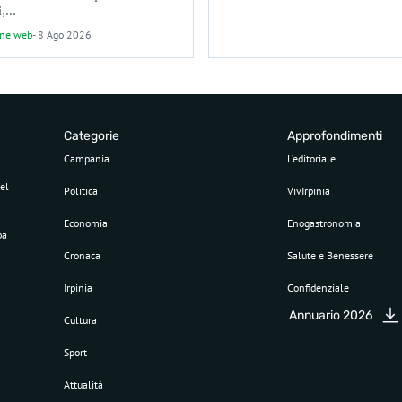
,...
one web
-
8 Ago 2026
Categorie
Approfondimenti
Campania
L’editoriale
el
Politica
VivIrpinia
Economia
Enogastronomia
pa
Cronaca
Salute e Benessere
Irpinia
Confidenziale
Annuario 2026
Cultura
Sport
Attualità