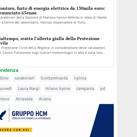
ontoro, furto di energia elettrica da 130mila euro:
enunciato 65enne
Carabinieri della Stazione di Montoro hanno deferito in stato di libertà
 65enne del salernitano, ritenuto responsabile di “furto…
altempo, scatta l’allerta gialla della Protezione
ivile
 Protezione Civile della Regione, in considerazione delle valutazioni
l Centro Funzionale sugli scenari meteorologici in atto e sulla loro…
tendenza
llino
carabinieri
Grottaminarda
irpinia
munedi
Laura Nargi
Ariano Irpino
campania
pd
ntoro
Atripalda
Ariano