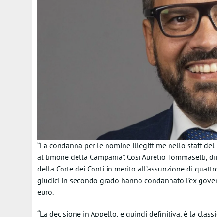
“La condanna per le nomine illegittime nello staff del 
al timone della Campania”. Così Aurelio Tommasetti, d
della Corte dei Conti in merito all’assunzione di quattro
giudici in secondo grado hanno condannato l’ex gover
euro.
“La decisione in Appello, e quindi definitiva, è la cla