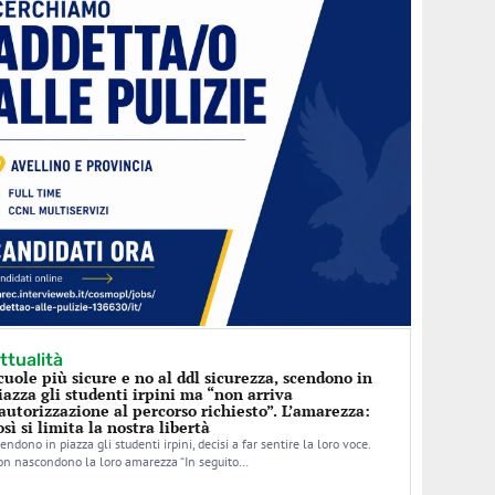
ttualità
cuole più sicure e no al ddl sicurezza, scendono in
iazza gli studenti irpini ma “non arriva
’autorizzazione al percorso richiesto”. L’amarezza:
osì si limita la nostra libertà
endono in piazza gli studenti irpini, decisi a far sentire la loro voce.
n nascondono la loro amarezza “In seguito…