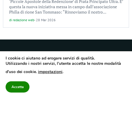
‘Piccole Apostole della Redenzione’ di Prata Principato Ultra. E’
questa la nuova iniziativa messa in campo dall’associazione
Philìa di rione San Tommaso: “Rinnoviamo il nostro...
di
redazione web
-
28 Mar 2026
I cookie ci aiutano ad erogare servizi di qualità.
Utilizzando i nostri servizi, l'utente accetta le nostre modalità
Quotidiano dell’Irpinia, a diffusione regionale. Reg. Trib. di Avellino n.7/12 del
d'uso dei cookie.
impostazioni
.
10/9/2012. Iscritto nel Registro Operatori di Comunicazione al n.7671
Direttore responsabile Gianni Festa – Corriere srl – Via Annarumma 39/A 83100
Avellino – Cap.Soc. 20.000 € – REA 187346 – PI/CF. Reg. naz. stampa 10218/99
Accetta
Categorie
Approfondimenti
Contattaci
redazione@corriereirp
Campania
L’editoriale
0825 55 79 03
Politica
VivIrpinia
Economia
Enogastronomia