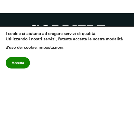
I cookie ci aiutano ad erogare servizi di qualità.
Utilizzando i nostri servizi, l'utente accetta le nostre modalità
Quotidiano dell’Irpinia, a diffusione regionale. Reg. Trib. di Avellino n.7/12 del
d'uso dei cookie.
impostazioni
.
10/9/2012. Iscritto nel Registro Operatori di Comunicazione al n.7671
Direttore responsabile Gianni Festa – Corriere srl – Via Annarumma 39/A 83100
Avellino – Cap.Soc. 20.000 € – REA 187346 – PI/CF. Reg. naz. stampa 10218/99
Accetta
Categorie
Approfondimenti
Contattaci
redazione@corriereirp
Campania
L’editoriale
0825 55 79 03
Politica
VivIrpinia
Economia
Enogastronomia
Cronaca
Salute e Benessere
Irpinia
Confidenziale
Cultura
Annuario 2026