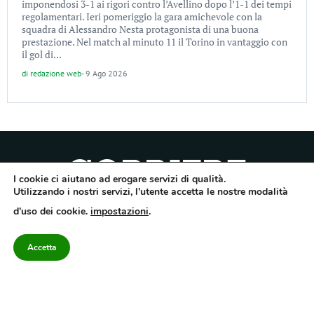
imponendosi 3-1 ai rigori contro l’Avellino dopo l’1-1 dei tempi
regolamentari. Ieri pomeriggio la gara amichevole con la
squadra di Alessandro Nesta protagonista di una buona
prestazione. Nel match al minuto 11 il Torino in vantaggio con
il gol di...
di
redazione web
-
9 Ago 2026
I cookie ci aiutano ad erogare servizi di qualità.
Utilizzando i nostri servizi, l'utente accetta le nostre modalità
Quotidiano dell’Irpinia, a diffusione regionale. Reg. Trib. di Avellino n.7/12 del
d'uso dei cookie.
impostazioni
.
10/9/2012. Iscritto nel Registro Operatori di Comunicazione al n.7671
Direttore responsabile Gianni Festa – Corriere srl – Via Annarumma 39/A 83100
Avellino – Cap.Soc. 20.000 € – REA 187346 – PI/CF. Reg. naz. stampa 10218/99
Accetta
Categorie
Approfondimenti
Contattaci
redazione@corriereirp
Campania
L’editoriale
0825 55 79 03
Politica
VivIrpinia