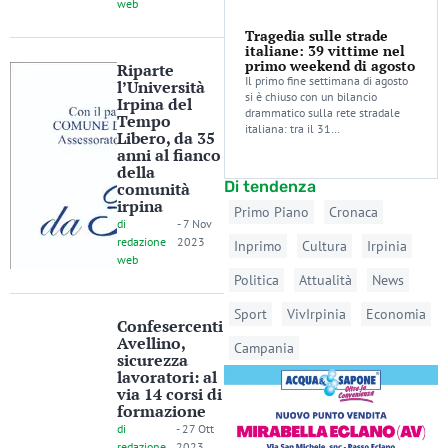
web
Tragedia sulle strade
italiane: 39 vittime nel
primo weekend di agosto
Riparte
Il primo fine settimana di agosto
l’Università
si è chiuso con un bilancio
Irpina del
drammatico sulla rete stradale
Tempo
italiana: tra il 31…
Libero, da 35
anni al fianco
della
Di tendenza
comunità
irpina
Primo Piano
Cronaca
di
-
7 Nov
redazione
2023
Inprimo
Cultura
Irpinia
web
Politica
Attualità
News
Sport
VivIrpinia
Economia
Confesercenti
Avellino,
Campania
sicurezza
lavoratori: al
via 14 corsi di
formazione
di
-
27 Ott
redazione
2023