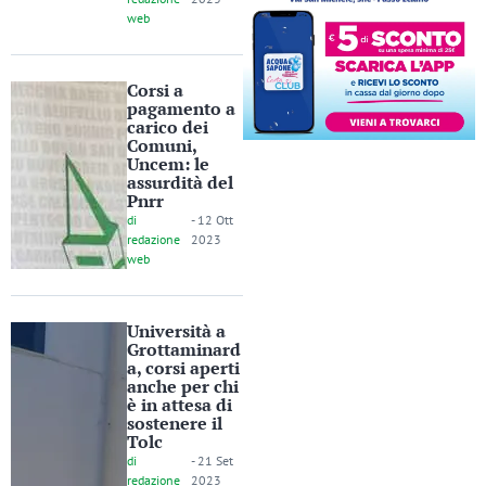
web
Corsi a
pagamento a
carico dei
Comuni,
Uncem: le
assurdità del
Pnrr
di
-
12 Ott
redazione
2023
web
Università a
Grottaminard
a, corsi aperti
anche per chi
è in attesa di
sostenere il
Tolc
di
-
21 Set
redazione
2023