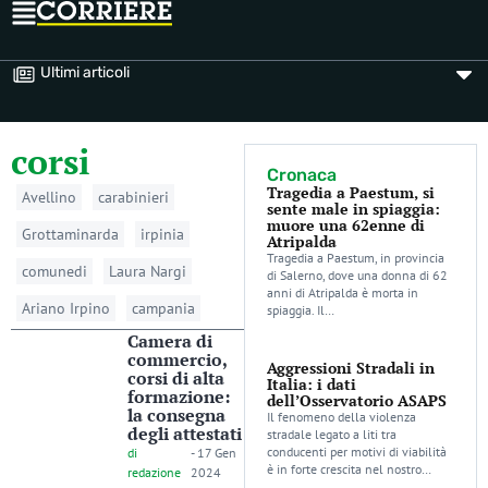
Ultimi articoli
corsi
Cronaca
Tragedia a Paestum, si
Avellino
carabinieri
sente male in spiaggia:
muore una 62enne di
Grottaminarda
irpinia
Atripalda
Tragedia a Paestum, in provincia
comunedi
Laura Nargi
di Salerno, dove una donna di 62
anni di Atripalda è morta in
Ariano Irpino
campania
spiaggia. Il…
Camera di
commercio,
Aggressioni Stradali in
corsi di alta
Italia: i dati
formazione:
dell’Osservatorio ASAPS
la consegna
Il fenomeno della violenza
degli attestati
stradale legato a liti tra
conducenti per motivi di viabilità
di
-
17 Gen
è in forte crescita nel nostro…
redazione
2024