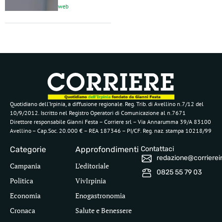
web
Quotidiano dell’Irpinia, a diffusione regionale. Reg. Trib. di Avellino n.7/12 del
10/9/2012. Iscritto nel Registro Operatori di Comunicazione al n.7671
Direttore responsabile Gianni Festa – Corriere srl – Via Annarumma 39/A 83100
Avellino – Cap.Soc. 20.000 € – REA 187346 – PI/CF. Reg. naz. stampa 10218/99
Categorie
Approfondimenti
Contattaci
redazione@corriereirp
Campania
L’editoriale
0825 55 79 03
Politica
VivIrpinia
Economia
Enogastronomia
Cronaca
Salute e Benessere