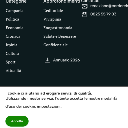
Categorie
Approfondimenti
Contattaci
redazione@corriereirp
Campania
L’editoriale
0825 55 79 03
Politica
VivIrpinia
Economia
Enogastronomia
Cronaca
Salute e Benessere
Irpinia
Confidenziale
Cultura
Annuario 2026
Sport
Attualità
I cookie ci aiutano ad erogare servizi di qualità.
Segui il Corriere dell'Irpinia
Utilizzando i nostri servizi, l'utente accetta le nostre modalità
Inf
leg
d'uso dei cookie.
impostazioni
.
©
Pri
Te
Acc
20
Pol
cor
Accetta