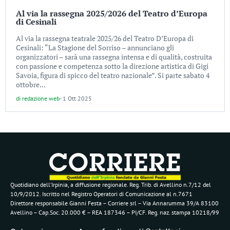
Al via la rassegna 2025/2026 del Teatro d’Europa
di Cesinali
Al via la rassegna teatrale 2025/26 del Teatro D’Europa di
Cesinali: “La Stagione del Sorriso – annunciano gli
organizzatori – sarà una rassegna intensa e di qualità, costruita
con passione e competenza sotto la direzione artistica di Gigi
Savoia, figura di spicco del teatro nazionale”. Si parte sabato 4
ottobre...
di
redazione web
-
1 Ott 2025
Quotidiano dell’Irpinia, a diffusione regionale. Reg. Trib. di Avellino n.7/12 del
10/9/2012. Iscritto nel Registro Operatori di Comunicazione al n.7671
Direttore responsabile Gianni Festa – Corriere srl – Via Annarumma 39/A 83100
Avellino – Cap.Soc. 20.000 € – REA 187346 – PI/CF. Reg. naz. stampa 10218/99