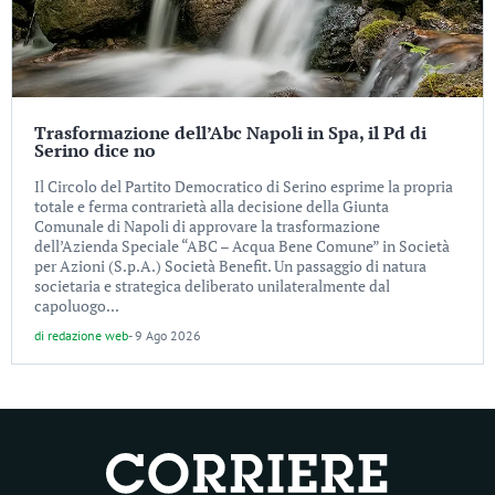
Trasformazione dell’Abc Napoli in Spa, il Pd di
Serino dice no
Il Circolo del Partito Democratico di Serino esprime la propria
totale e ferma contrarietà alla decisione della Giunta
Comunale di Napoli di approvare la trasformazione
dell’Azienda Speciale “ABC – Acqua Bene Comune” in Società
per Azioni (S.p.A.) Società Benefit. Un passaggio di natura
societaria e strategica deliberato unilateralmente dal
capoluogo...
di
redazione web
-
9 Ago 2026