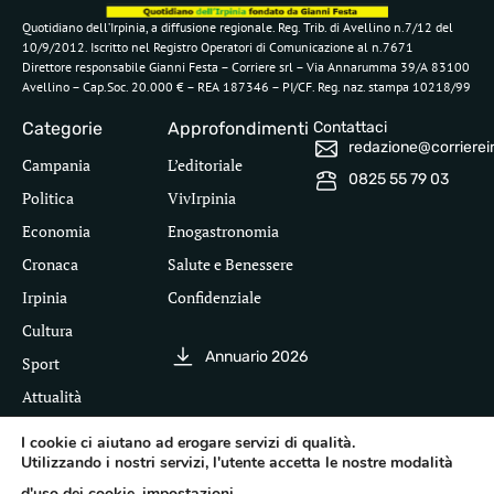
Quotidiano dell’Irpinia, a diffusione regionale. Reg. Trib. di Avellino n.7/12 del
10/9/2012. Iscritto nel Registro Operatori di Comunicazione al n.7671
Direttore responsabile Gianni Festa – Corriere srl – Via Annarumma 39/A 83100
Avellino – Cap.Soc. 20.000 € – REA 187346 – PI/CF. Reg. naz. stampa 10218/99
Categorie
Approfondimenti
Contattaci
redazione@corriereirp
Campania
L’editoriale
0825 55 79 03
Politica
VivIrpinia
Economia
Enogastronomia
Cronaca
Salute e Benessere
Irpinia
Confidenziale
Cultura
Annuario 2026
Sport
Attualità
I cookie ci aiutano ad erogare servizi di qualità.
Utilizzando i nostri servizi, l'utente accetta le nostre modalità
Segui il Corriere dell'Irpinia
d'uso dei cookie.
impostazioni
.