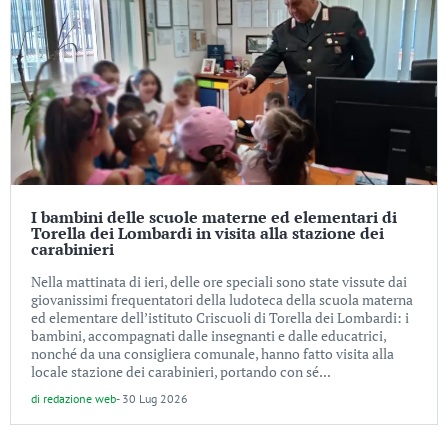
I bambini delle scuole materne ed elementari di
Torella dei Lombardi in visita alla stazione dei
carabinieri
Nella mattinata di ieri, delle ore speciali sono state vissute dai
giovanissimi frequentatori della ludoteca della scuola materna
ed elementare dell’istituto Criscuoli di Torella dei Lombardi: i
bambini, accompagnati dalle insegnanti e dalle educatrici,
nonché da una consigliera comunale, hanno fatto visita alla
locale stazione dei carabinieri, portando con sé...
di
redazione web
-
30 Lug 2026