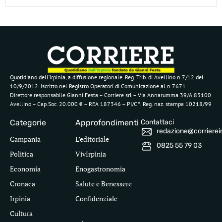
Quotidiano dell’Irpinia, a diffusione regionale. Reg. Trib. di Avellino n.7/12 del
10/9/2012. Iscritto nel Registro Operatori di Comunicazione al n.7671
Direttore responsabile Gianni Festa – Corriere srl – Via Annarumma 39/A 83100
Avellino – Cap.Soc. 20.000 € – REA 187346 – PI/CF. Reg. naz. stampa 10218/99
Categorie
Approfondimenti
Contattaci
redazione@corriereirp
Campania
L’editoriale
0825 55 79 03
Politica
VivIrpinia
Economia
Enogastronomia
Cronaca
Salute e Benessere
Irpinia
Confidenziale
Cultura