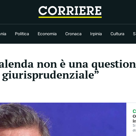
conomia
Cronaca
Irpinia
Cultura
Sport
Rubriche
nia
Politica
Economia
Cronaca
Irpinia
Cultura
S
lenda non è una questione
o giurisprudenziale”
C
O
i
Si
di