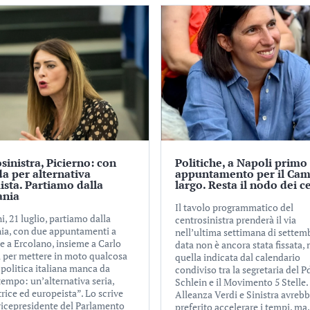
sinistra, Picierno: con
Politiche, a Napoli primo
a per alternativa
appuntamento per il Ca
ista. Partiamo dalla
largo. Resta il nodo dei ce
nia
Il tavolo programmatico del
, 21 luglio, partiamo dalla
centrosinistra prenderà il via
a, con due appuntamenti a
nell’ultima settimana di settem
e a Ercolano, insieme a Carlo
data non è ancora stata fissata,
 per mettere in moto qualcosa
quella indicata dal calendario
 politica italiana manca da
condiviso tra la segretaria del P
tempo: un’alternativa seria,
Schlein e il Movimento 5 Stelle.
rice ed europeista”. Lo scrive
Alleanza Verdi e Sinistra avreb
 vicepresidente del Parlamento
preferito accelerare i tempi, ma.