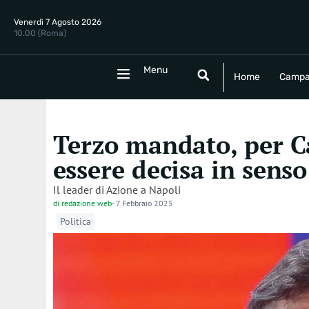
Venerdì 7 Agosto 2026
10.00 (Roma)
Menu
Menu
Home
Campania
Politica
E
Home
Campa
Terzo mandato, per Ca
essere decisa in sens
Il leader di Azione a Napoli
di
redazione web
-
7 Febbraio 2025
Politica