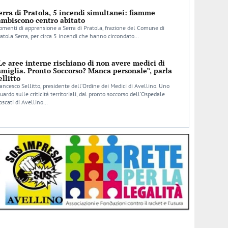
erra di Pratola, 5 incendi simultanei: fiamme
ambiscono centro abitato
menti di apprensione a Serra di Pratola, frazione del Comune di
atola Serra, per circa 5 incendi che hanno circondato…
Le aree interne rischiano di non avere medici di
amiglia. Pronto Soccorso? Manca personale”, parla
ellitto
ancesco Sellitto, presidente dell’Ordine dei Medici di Avellino. Uno
uardo sulle criticità territoriali, dal pronto soccorso dell’Ospedale
scati di Avellino…