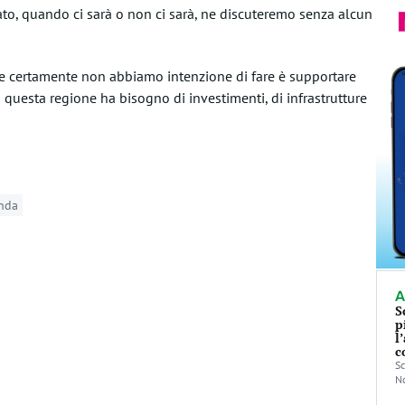
ndato, quando ci sarà o non ci sarà, ne discuteremo senza alcun
he certamente non abbiamo intenzione di fare è supportare
– questa regione ha bisogno di investimenti, di infrastrutture
nda
A
S
p
l
c
Sc
No