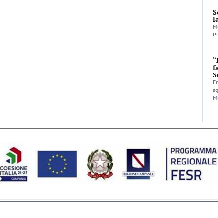
S
l
Mo
Pr
“
f
S
Fr
sg
Mo