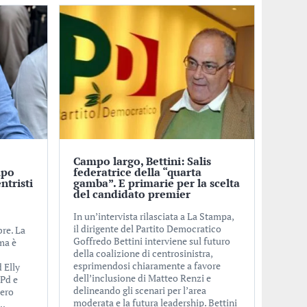
Campo largo, Bettini: Salis
mpo
federatrice della “quarta
ntristi
gamba”. E primarie per la scelta
del candidato premier
In un’intervista rilasciata a La Stampa,
il dirigente del Partito Democratico
bre. La
Goffredo Bettini interviene sul futuro
 ma è
della coalizione di centrosinistra,
esprimendosi chiaramente a favore
d Elly
dell’inclusione di Matteo Renzi e
 Pd e
delineando gli scenari per l’area
bero
moderata e la futura leadership. Bettini
..