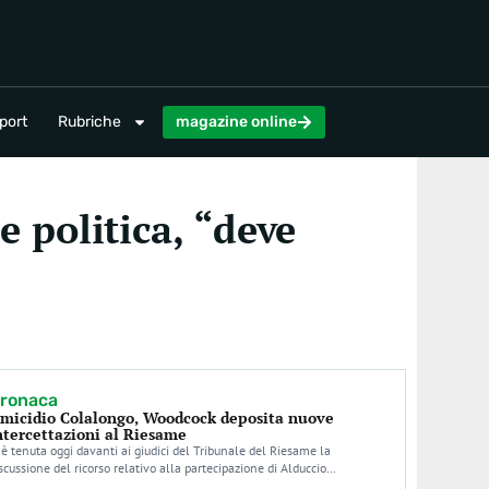
magazine online
port
Rubriche
magazine online
 politica, “deve
ronaca
micidio Colalongo, Woodcock deposita nuove
ntercettazioni al Riesame
 è tenuta oggi davanti ai giudici del Tribunale del Riesame la
scussione del ricorso relativo alla partecipazione di Alduccio…