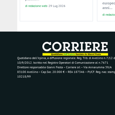
europeo,
di
redazione web
-
29 Lug 2026
anni...
di
redazi
Quotidiano dell’Irpinia, a diffusione regionale. Reg. Trib. di Avellino n.7/12 d
10/9/2012. Iscritto nel Registro Operatori di Comunicazione al n.7671
Direttore responsabile Gianni Festa – Corriere srl – Via Annarumma 39/A
83100 Avellino – Cap.Soc. 20.000 € – REA 187346 – PI/CF. Reg. naz. stam
10218/99