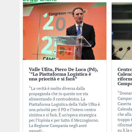
Valle Ufita, Piero De Luca (Pd),
Centro
‘”La Piattaforma Logistica è
Calend
una priorità e si farà”
riform
Campa
“La verità è molto diversa dalla
“Domani
propaganda che in queste ore sta
Campani
alimentando il centrodestra. La
Caserta 
Piattaforma Logistica della Valle Ufita è
Calenda
una priorità per il PD e l’intero centro
che alla
sinistra e si farà. È un’opera strategica
troppo 
per l’Irpinia e per tutto il Mezzogiorno.
riformat
La Regione Campania negli anni
su X la
passati...