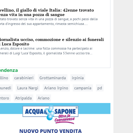
vellino, il giallo di viale Italia: 42enne trovato
enza vita in una pozza di sangue
stato trovato senza vita in una pozza di sangue, a pochi passi dalla
rta d’ingresso del suo appartamento, rimasta semichiusa….
iornalista ucciso, commozione e silenzio ai funerali
i Luca Esposito
lenzio, dolore e lacrime: una folla commossa ha partecipato ai
nerali di Luigi ‘Luca’ Esposito, il giornalista 53enne ucciso tra…
tendenza
llino
carabinieri
Grottaminarda
irpinia
munedi
Laura Nargi
Ariano Irpino
campania
pd
ntoro
Atripalda
Ariano