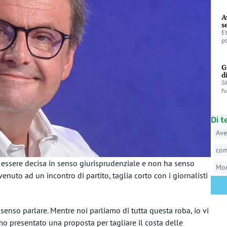
A
s
E’
po
G
d
Si
fu
Di 
Ave
co
 essere decisa in senso giurisprudenziale e non ha senso
Mo
venuto ad un incontro di partito, taglia corto con i giornalisti
 senso parlare. Mentre noi parliamo di tutta questa roba, io vi
o presentato una proposta per tagliare il costa delle