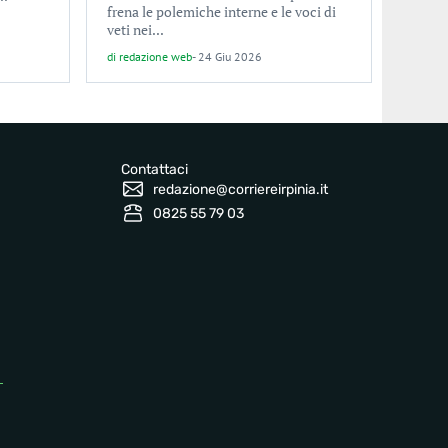
frena le polemiche interne e le voci di
veti nei...
di
redazione web
-
24 Giu 2026
Contattaci
redazione@corriereirpinia.it
0825 55 79 03