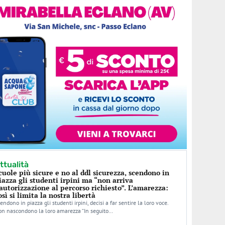
ttualità
cuole più sicure e no al ddl sicurezza, scendono in
iazza gli studenti irpini ma “non arriva
’autorizzazione al percorso richiesto”. L’amarezza:
osì si limita la nostra libertà
endono in piazza gli studenti irpini, decisi a far sentire la loro voce.
n nascondono la loro amarezza “In seguito…