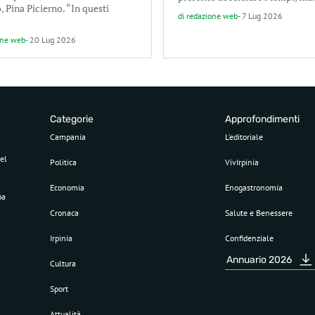
 Pina Picierno. “In questi
di
redazione web
-
7 Lug 2026
one web
-
20 Lug 2026
Categorie
Approfondimenti
Campania
L’editoriale
el
Politica
VivIrpinia
Economia
Enogastronomia
pa
Cronaca
Salute e Benessere
Irpinia
Confidenziale
Annuario 2026
Cultura
Sport
Attualità