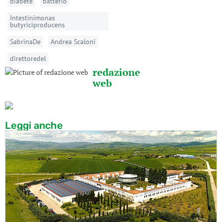
diabete
batterio
Intestinimonas
butyriciproducens
SabrinaDe
Andrea Scaloni
direttoredel
redazione
web
Leggi anche