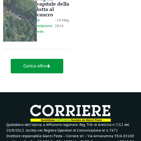
capitale della
lotta al
cancro
di
-
14 Mag
redazione
2018
web
Carica altro
Quotidiano dell’Irpinia, a diffusione regionale. Reg. Trib. di Avellino n.7/12 del
10/9/2012. Iscritto nel Registro Operatori di Comunicazione al n.7671
Direttore responsabile Gianni Festa – Corriere srl – Via Annarumma 39/A 83100