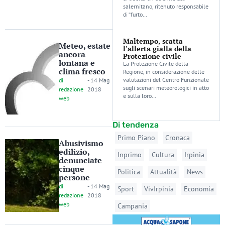
salernitano, ritenuto responsabile
di “furto…
Maltempo, scatta
Meteo, estate
l’allerta gialla della
ancora
Protezione civile
lontana e
La Protezione Civile della
clima fresco
Regione, in considerazione delle
valutazioni del Centro Funzionale
di
-
14 Mag
sugli scenari meteorologici in atto
redazione
2018
e sulla loro…
web
Di tendenza
Primo Piano
Cronaca
Abusivismo
edilizio,
Inprimo
Cultura
Irpinia
denunciate
cinque
Politica
Attualità
News
persone
di
-
14 Mag
Sport
VivIrpinia
Economia
redazione
2018
web
Campania