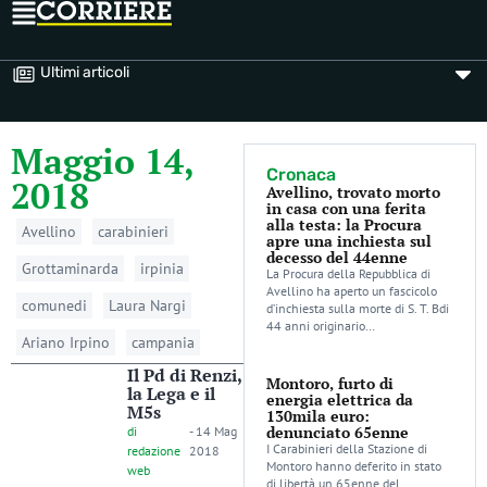
Ultimi articoli
Maggio 14,
Cronaca
2018
Avellino, trovato morto
in casa con una ferita
alla testa: la Procura
Avellino
carabinieri
apre una inchiesta sul
decesso del 44enne
Grottaminarda
irpinia
La Procura della Repubblica di
Avellino ha aperto un fascicolo
comunedi
Laura Nargi
d’inchiesta sulla morte di S. T. Bdi
44 anni originario…
Ariano Irpino
campania
Il Pd di Renzi,
Montoro, furto di
la Lega e il
energia elettrica da
M5s
130mila euro:
denunciato 65enne
di
-
14 Mag
I Carabinieri della Stazione di
redazione
2018
Montoro hanno deferito in stato
web
di libertà un 65enne del