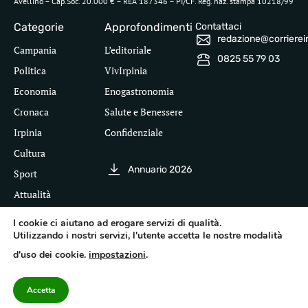
Avellino – Cap.Soc. 20.000 € – REA 187346 – PI/CF. Reg. naz. stampa 10218/99
Categorie
Approfondimenti
Contattaci
redazione@corriereirp
Campania
L’editoriale
0825 55 79 03
Politica
VivIrpinia
Economia
Enogastronomia
Cronaca
Salute e Benessere
Irpinia
Confidenziale
Cultura
Annuario 2026
Sport
Attualità
I cookie ci aiutano ad erogare servizi di qualità.
Utilizzando i nostri servizi, l'utente accetta le nostre modalità
Segui il Corriere dell'Irpinia
d'uso dei cookie.
impostazioni
.
Inf
leg
©
Pri
Te
Acc
20
Pol
Accetta
cor