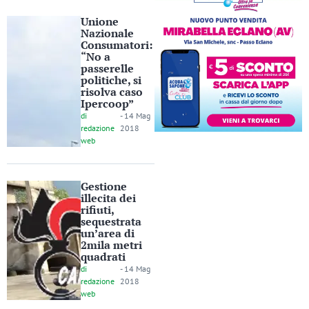
Unione
Nazionale
Consumatori:
“No a
passerelle
politiche, si
risolva caso
Ipercoop”
di
-
14 Mag
redazione
2018
web
Gestione
illecita dei
rifiuti,
sequestrata
un’area di
2mila metri
quadrati
di
-
14 Mag
redazione
2018
web