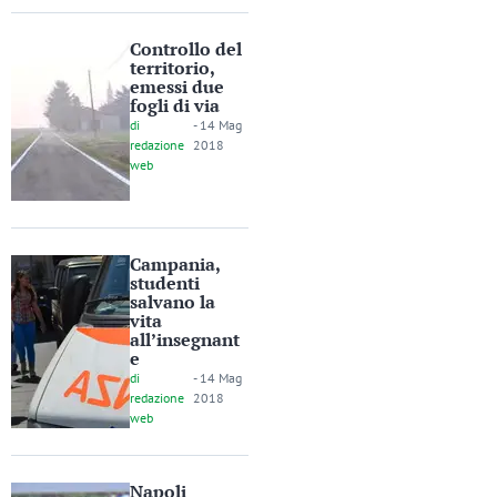
Controllo del
territorio,
emessi due
fogli di via
di
-
14 Mag
redazione
2018
web
Campania,
studenti
salvano la
vita
all’insegnant
e
di
-
14 Mag
redazione
2018
web
Napoli