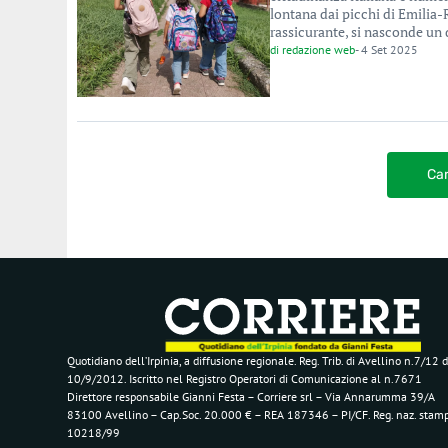
lontana dai picchi di Emili
rassicurante, si nasconde un 
di
redazione web
-
4 Set 2025
Car
Quotidiano dell’Irpinia, a diffusione regionale. Reg. Trib. di Avellino n.7/12 d
10/9/2012. Iscritto nel Registro Operatori di Comunicazione al n.7671
Direttore responsabile Gianni Festa – Corriere srl – Via Annarumma 39/A
83100 Avellino – Cap.Soc. 20.000 € – REA 187346 – PI/CF. Reg. naz. stam
10218/99