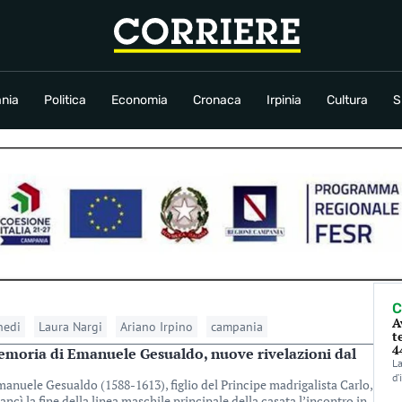
conomia
Cronaca
Irpinia
Cultura
Sport
Rubriche
nia
Politica
Economia
Cronaca
Irpinia
Cultura
S
C
A
edi
Laura Nargi
Ariano Irpino
campania
t
4
emoria di Emanuele Gesualdo, nuove rivelazioni dal
La
d’
Emanuele Gesualdo (1588-1613), figlio del Principe madrigalista Carlo,
cì la fine della linea maschile principale della casata l’incontro in