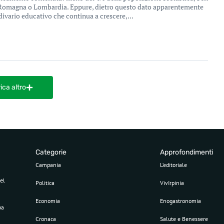
a-Romagna o Lombardia. Eppure, dietro questo dato apparentemente
divario educativo che continua a crescere,...
ica altro
Categorie
Approfondimenti
Campania
L’editoriale
el
Politica
VivIrpinia
Economia
Enogastronomia
pa
Cronaca
Salute e Benessere