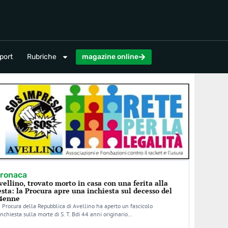
magazine online
port
Rubriche
magazine online
ronaca
vellino, trovato morto in casa con una ferita alla
esta: la Procura apre una inchiesta sul decesso del
4enne
 Procura della Repubblica di Avellino ha aperto un fascicolo
inchiesta sulla morte di S. T. Bdi 44 anni originario…