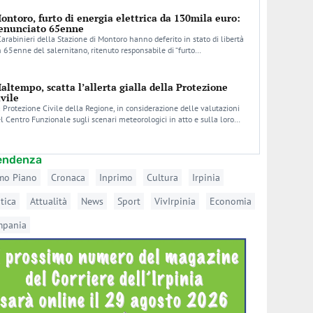
ontoro, furto di energia elettrica da 130mila euro:
enunciato 65enne
Carabinieri della Stazione di Montoro hanno deferito in stato di libertà
 65enne del salernitano, ritenuto responsabile di “furto…
altempo, scatta l’allerta gialla della Protezione
ivile
 Protezione Civile della Regione, in considerazione delle valutazioni
l Centro Funzionale sugli scenari meteorologici in atto e sulla loro…
tendenza
mo Piano
Cronaca
Inprimo
Cultura
Irpinia
itica
Attualità
News
Sport
VivIrpinia
Economia
mpania