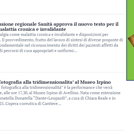
sione regionale Sanità approva il nuovo testo per il
lattia cronica e invalidante
lgia come malattia cronica e invalidante e disposizioni per
i. Il provvedimento, frutto del lavoro di sintesi di diverse proposte di
ondamentale nel riconoscimento dei diritti dei pazienti affetti da
di percorsi di cura appropriati e uniformi...
fotografia alla tridimensionalita’ al Museo Irpino
 fotografica alla tridimensionalità” è la performance che verrà
, alle ore 17,30, al Museo Irpino di Avellino. Nata come estensione
onatella Donatella “Dante+Leopardi”, a cura di Chiara Reale e in
5. L’opera coreutica di Cantiere...