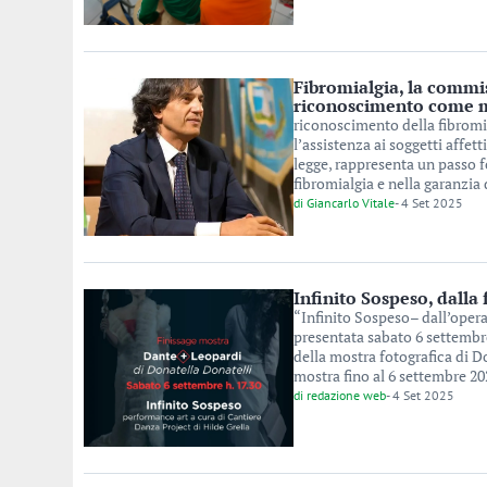
Fibromialgia, la commis
riconoscimento come ma
riconoscimento della fibromia
l’assistenza ai soggetti affett
legge, rappresenta un passo f
fibromialgia e nella garanzia 
di
Giancarlo Vitale
-
4 Set 2025
Infinito Sospeso, dalla 
“Infinito Sospeso– dall’opera
presentata sabato 6 settembre
della mostra fotografica di D
mostra fino al 6 settembre 202
di
redazione web
-
4 Set 2025