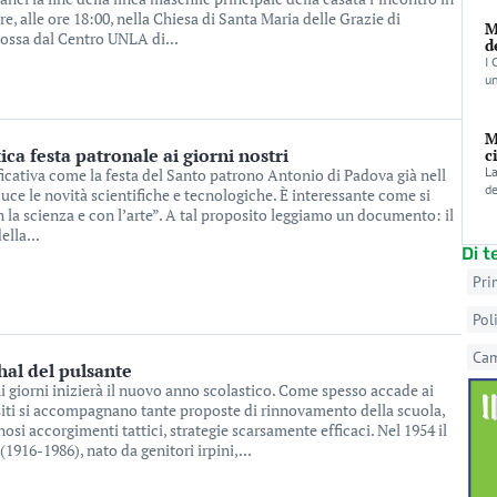
 alle ore 18:00, nella Chiesa di Santa Maria delle Grazie di
M
ossa dal Centro UNLA di...
d
I 
un
M
ca festa patronale ai giorni nostri
c
La
ficativa come la festa del Santo patrono Antonio di Padova già nell
de
uce le novità scientifiche e tecnologiche. È interessante come si
 la scienza e con l’arte”. A tal proposito leggiamo un documento: il
ella...
Di 
Pri
Pol
Ca
hal del pulsante
hi giorni inizierà il nuovo anno scolastico. Come spesso accade ai
ositi si accompagnano tante proposte di rinnovamento della scuola,
si accorgimenti tattici, strategie scarsamente efficaci. Nel 1954 il
1916-1986), nato da genitori irpini,...