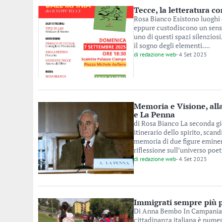
Tecce, la letteratura c
Rosa Bianco Esistono luoghi 
eppure custodiscono un senso 
uno di questi spazi silenziosi
il sogno degli elementi....
di
redazione web
-
4 Set 2025
Memoria e Visione, all
e La Penna
di Rosa Bianco La seconda g
itinerario dello spirito, sca
memoria di due figure eminen
riflessione sull’universo poeti
di
redazione web
-
4 Set 2025
Immigrati sempre più p
Di Anna Bembo In Campania, 
cittadinanza italiana è nume