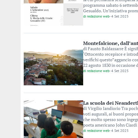
programma sabato 6 settembre,
Gesualdo. Un’iniziativa prom
di
redazione web
-
4 Set 2025
Montefalcione, dall’anti
di Fausto Baldassarre È signi
‘Ottocento recepisce e introd
verifichi questo”aggancio con
22 agosto 1830 in occasione d
di
redazione web
-
4 Set 2025
La scuola dei Neandert
di Virgilio Iandiorio Tra poc
voti augurali, ai buoni prop
che molto spesso sono ingegno
poeta americano John Ciardi (
di
redazione web
-
4 Set 2025