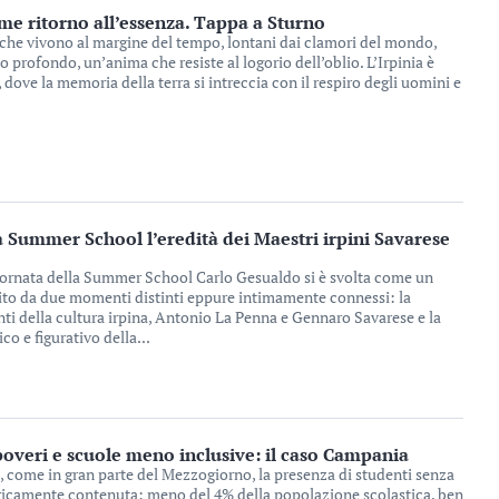
ome ritorno all’essenza. Tappa a Sturno
che vivono al margine del tempo, lontani dai clamori del mondo,
profondo, un’anima che resiste al logorio dell’oblio. L’Irpinia è
, dove la memoria della terra si intreccia con il respiro degli uomini e
a Summer School l’eredità dei Maestri irpini Savarese
iornata della Summer School Carlo Gesualdo si è svolta come un
ndito da due momenti distinti eppure intimamente connessi: la
ti della cultura irpina, Antonio La Penna e Gennaro Savarese e la
co e figurativo della...
overi e scuole meno inclusive: il caso Campania
come in gran parte del Mezzogiorno, la presenza di studenti senza
ricamente contenuta: meno del 4% della popolazione scolastica, ben