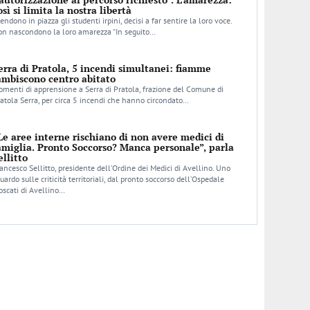
osì si limita la nostra libertà
endono in piazza gli studenti irpini, decisi a far sentire la loro voce.
n nascondono la loro amarezza “In seguito…
erra di Pratola, 5 incendi simultanei: fiamme
ambiscono centro abitato
menti di apprensione a Serra di Pratola, frazione del Comune di
atola Serra, per circa 5 incendi che hanno circondato…
Le aree interne rischiano di non avere medici di
amiglia. Pronto Soccorso? Manca personale”, parla
ellitto
ancesco Sellitto, presidente dell’Ordine dei Medici di Avellino. Uno
uardo sulle criticità territoriali, dal pronto soccorso dell’Ospedale
scati di Avellino…