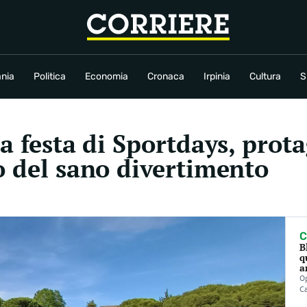
conomia
Cronaca
Irpinia
Cultura
Sport
Rubriche
nia
Politica
Economia
Cronaca
Irpinia
Cultura
S
a festa di Sportdays, prota
o del sano divertimento
C
B
q
a
Op
C