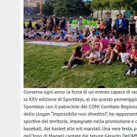
Conserva ogni anno la forza di un evento capace di racco
la XXV edizione di Sportdays, al via questo pomeriggio
Sportdays con il patrocinio del CONI Comitato Region
dello slogan “Impossibile non divertirsi”, ha rapprese
sportive del territorio, impegnate nella promozione e di
baseball, dal basket alle arti marziali. Una vera festa
dell’inno di Mameli cantate dal tenore Gerardo Dell’Aff