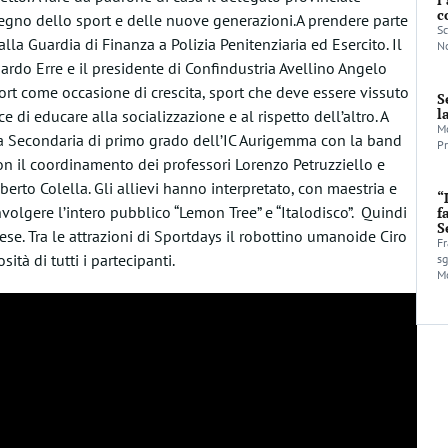
c
egno dello sport e delle nuove generazioni.A prendere parte
Sc
lla Guardia di Finanza a Polizia Penitenziaria ed Esercito. Il
No
rdo Erre e il presidente di Confindustria Avellino Angelo
ort come occasione di crescita, sport che deve essere vissuto
S
l
i educare alla socializzazione e al rispetto dell’altro. A
Mo
ola Secondaria di primo grado dell’IC Aurigemma con la band
Pr
C con il coordinamento dei professori Lorenzo Petruzziello e
rto Colella. Gli allievi hanno interpretato, con maestria e
“
nvolgere l’intero pubblico “Lemon Tree” e “Italodisco”. Quindi
f
S
nese. Tra le attrazioni di Sportdays il robottino umanoide Ciro
Fr
ità di tutti i partecipanti.
sg
Mo