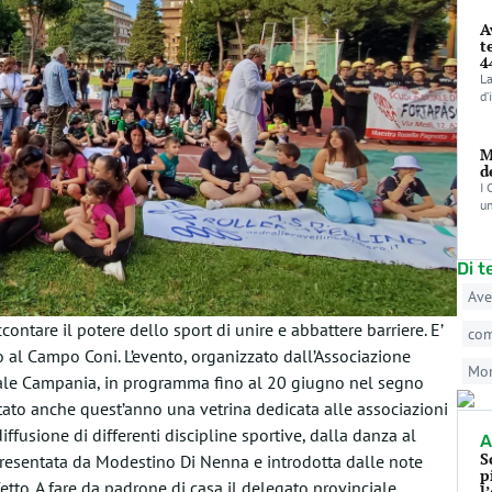
A
t
4
La
d’
M
d
I 
un
Di 
Ave
ntare il potere dello sport di unire e abbattere barriere. E’
co
 al Campo Coni. L’evento, organizzato dall’Associazione
Mo
ale Campania, in programma fino al 20 giugno nel segno
ntato anche quest’anno una vetrina dedicata alle associazioni
ffusione di differenti discipline sportive, dalla danza al
A
S
, presentata da Modestino Di Nenna e introdotta dalle note
p
etto. A fare da padrone di casa il delegato provinciale
l