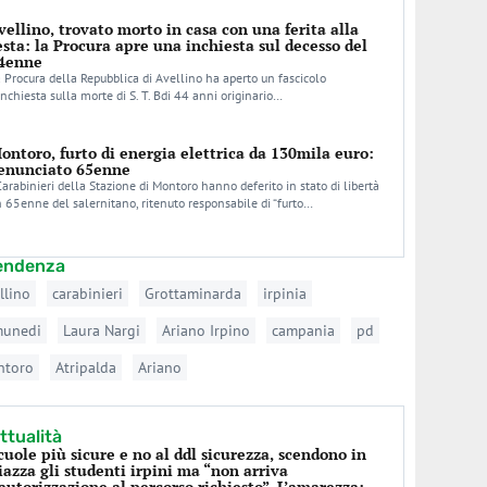
vellino, trovato morto in casa con una ferita alla
esta: la Procura apre una inchiesta sul decesso del
4enne
 Procura della Repubblica di Avellino ha aperto un fascicolo
inchiesta sulla morte di S. T. Bdi 44 anni originario…
ontoro, furto di energia elettrica da 130mila euro:
enunciato 65enne
Carabinieri della Stazione di Montoro hanno deferito in stato di libertà
 65enne del salernitano, ritenuto responsabile di “furto…
tendenza
llino
carabinieri
Grottaminarda
irpinia
munedi
Laura Nargi
Ariano Irpino
campania
pd
ntoro
Atripalda
Ariano
ttualità
cuole più sicure e no al ddl sicurezza, scendono in
iazza gli studenti irpini ma “non arriva
’autorizzazione al percorso richiesto”. L’amarezza: