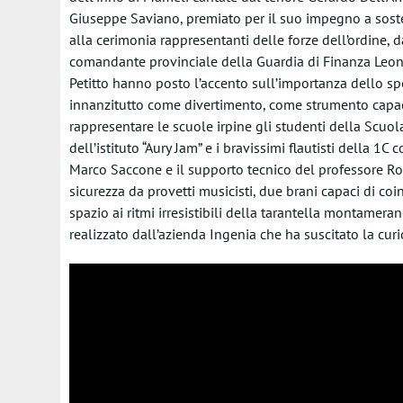
Giuseppe Saviano, premiato per il suo impegno a sost
alla cerimonia rappresentanti delle forze dell’ordine, da
comandante provinciale della Guardia di Finanza Leona
Petitto hanno posto l’accento sull’importanza dello sp
innanzitutto come divertimento, come strumento capace d
rappresentare le scuole irpine gli studenti della Scu
dell’istituto “Aury Jam” e i bravissimi flautisti della 1
Marco Saccone e il supporto tecnico del professore Robe
sicurezza da provetti musicisti, due brani capaci di coi
spazio ai ritmi irresistibili della tarantella montamera
realizzato dall’azienda Ingenia che ha suscitato la curios