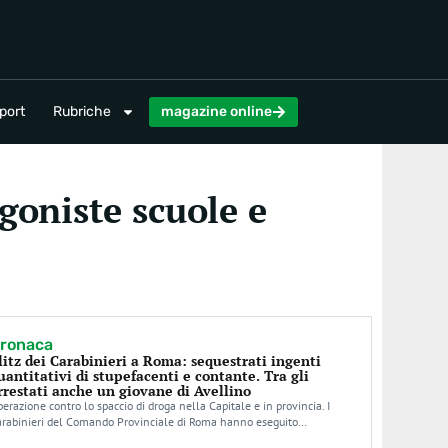
magazine online
port
Rubriche
magazine online
goniste scuole e
ronaca
litz dei Carabinieri a Roma: sequestrati ingenti
uantitativi di stupefacenti e contante. Tra gli
rrestati anche un giovane di Avellino
erazione contro lo spaccio di droga nella Capitale e in provincia. I
arabinieri del Comando Provinciale di Roma hanno eseguito…