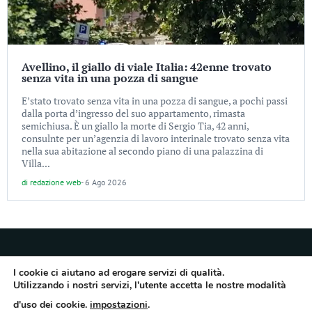
Avellino, il giallo di viale Italia: 42enne trovato
senza vita in una pozza di sangue
E’stato trovato senza vita in una pozza di sangue, a pochi passi
dalla porta d’ingresso del suo appartamento, rimasta
semichiusa. È un giallo la morte di Sergio Tia, 42 anni,
consulnte per un’agenzia di lavoro interinale trovato senza vita
nella sua abitazione al secondo piano di una palazzina di
Villa...
di
redazione web
-
6 Ago 2026
I cookie ci aiutano ad erogare servizi di qualità.
Utilizzando i nostri servizi, l'utente accetta le nostre modalità
Quotidiano dell’Irpinia, a diffusione regionale. Reg. Trib. di Avellino n.7/12 del
d'uso dei cookie.
impostazioni
.