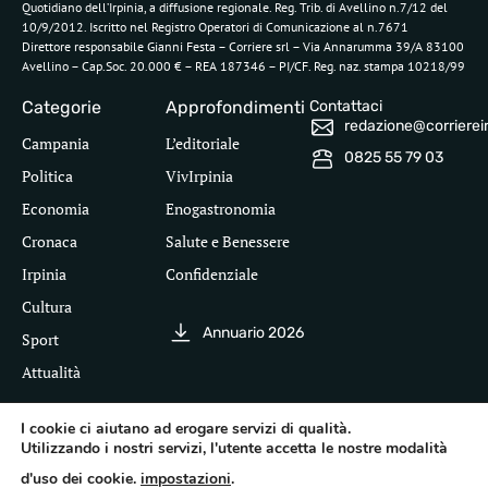
Quotidiano dell’Irpinia, a diffusione regionale. Reg. Trib. di Avellino n.7/12 del
10/9/2012. Iscritto nel Registro Operatori di Comunicazione al n.7671
Direttore responsabile Gianni Festa – Corriere srl – Via Annarumma 39/A 83100
Avellino – Cap.Soc. 20.000 € – REA 187346 – PI/CF. Reg. naz. stampa 10218/99
Categorie
Approfondimenti
Contattaci
redazione@corriereirp
Campania
L’editoriale
0825 55 79 03
Politica
VivIrpinia
Economia
Enogastronomia
Cronaca
Salute e Benessere
Irpinia
Confidenziale
Cultura
Annuario 2026
Sport
Attualità
I cookie ci aiutano ad erogare servizi di qualità.
Utilizzando i nostri servizi, l'utente accetta le nostre modalità
Segui il Corriere dell'Irpinia
d'uso dei cookie.
impostazioni
.
Inf