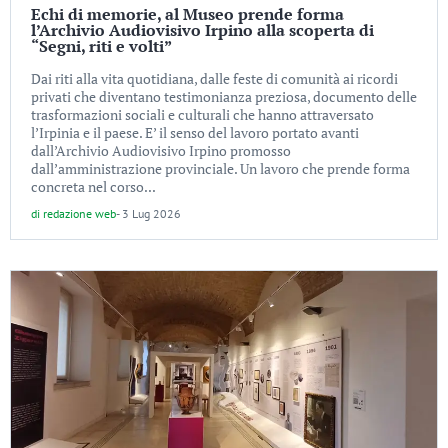
Echi di memorie, al Museo prende forma
l’Archivio Audiovisivo Irpino alla scoperta di
“Segni, riti e volti”
Dai riti alla vita quotidiana, dalle feste di comunità ai ricordi
privati che diventano testimonianza preziosa, documento delle
trasformazioni sociali e culturali che hanno attraversato
l’Irpinia e il paese. E’ il senso del lavoro portato avanti
dall’Archivio Audiovisivo Irpino promosso
dall’amministrazione provinciale. Un lavoro che prende forma
concreta nel corso...
di
redazione web
-
3 Lug 2026