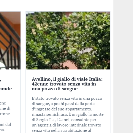
,
Avellino, il giallo di viale Italia:
o
42enne trovato senza vita in
rande
una pozza di sangue
E’stato trovato senza vita in una pozza
ione
di sangue, a pochi passi dalla porta
une di
d’ingresso del suo appartamento,
ertone
rimasta semichiusa. È un giallo la morte
di Sergio Tia, 42 anni, consulnte per
imi dal
un’agenzia di lavoro interinale trovato
ma.
senza vita nella sua abitazione al