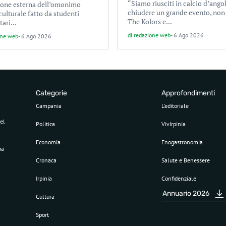
“Siamo riusciti in calcio d’ango
ione esterna dell’omonimo
chiudere un grande evento, non
culturale fatto da studenti
The Kolors e...
tari...
di
redazione web
-
6 Ago 2026
one web
-
6 Ago 2026
Categorie
Approfondimenti
Campania
L’editoriale
el
Politica
VivIrpinia
Economia
Enogastronomia
pa
Cronaca
Salute e Benessere
Irpinia
Confidenziale
Annuario 2026
Cultura
Sport