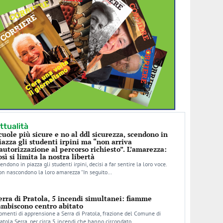
ttualità
cuole più sicure e no al ddl sicurezza, scendono in
iazza gli studenti irpini ma “non arriva
’autorizzazione al percorso richiesto”. L’amarezza:
osì si limita la nostra libertà
endono in piazza gli studenti irpini, decisi a far sentire la loro voce.
n nascondono la loro amarezza “In seguito…
erra di Pratola, 5 incendi simultanei: fiamme
ambiscono centro abitato
menti di apprensione a Serra di Pratola, frazione del Comune di
atola Serra, per circa 5 incendi che hanno circondato…