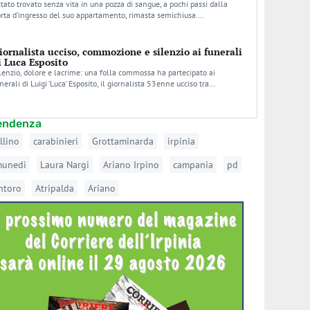
stato trovato senza vita in una pozza di sangue, a pochi passi dalla
rta d’ingresso del suo appartamento, rimasta semichiusa….
iornalista ucciso, commozione e silenzio ai funerali
i Luca Esposito
lenzio, dolore e lacrime: una folla commossa ha partecipato ai
nerali di Luigi ‘Luca’ Esposito, il giornalista 53enne ucciso tra…
tendenza
llino
carabinieri
Grottaminarda
irpinia
munedi
Laura Nargi
Ariano Irpino
campania
pd
ntoro
Atripalda
Ariano