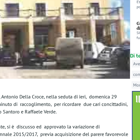
E’
po
G
d
Si
fu
Di 
Ave
co
Mo
 Antonio Della Croce, nella seduta di ieri, domenica 29
inuto di raccoglimento, per ricordare due cari concittadini,
 Santoro e Raffaele Verde.
te, si è discusso ed approvato la variazione di
ennale 2015/2017, previa acquisizione del parere favorevole