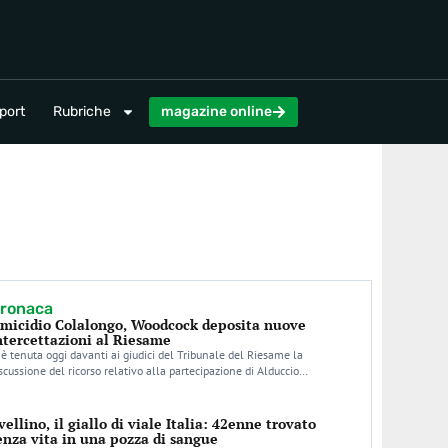
magazine online
port
Rubriche
magazine online
ronaca
micidio Colalongo, Woodcock deposita nuove
ntercettazioni al Riesame
 è tenuta oggi davanti ai giudici del Tribunale del Riesame la
scussione del ricorso relativo alla partecipazione di Alduccio…
vellino, il giallo di viale Italia: 42enne trovato
enza vita in una pozza di sangue