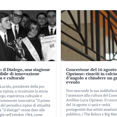
: il Dialogo, una stagione
Concertone del 16 agosto
tibile di innovazione
Cipriano: riusciti in calci
ca e culturale
d’angolo a chiudere un g
evento
Lucido, presidente della pro
Non nasconde la sua soddisfaz
a Irpinia, a ricostruire la storia
l’assessore alla cultura del Com
ogo, esperienza culturale e
Avellino Luca Cipriano. Il conc
 fortemente innovativa “Il primo
del 16 agosto ci sarà e vedrà
el periodico irpino di attualità
protagonisti due artisti amatiss
a “il dialogo” venne dato alle
pubblico, i The Kolors e Big Ma
già nell’ottobre 1964, come