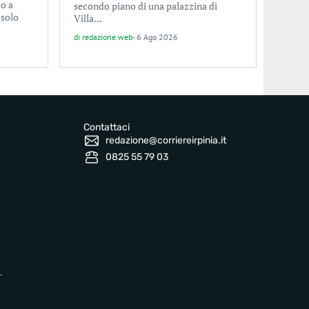
lo a
secondo piano di una palazzina di
 solo
Villa...
di
redazione web
-
6 Ago 2026
Contattaci
redazione@corriereirpinia.it
0825 55 79 03