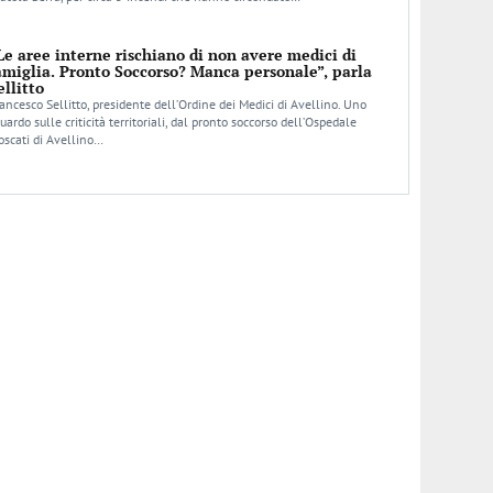
Le aree interne rischiano di non avere medici di
amiglia. Pronto Soccorso? Manca personale”, parla
ellitto
ancesco Sellitto, presidente dell’Ordine dei Medici di Avellino. Uno
uardo sulle criticità territoriali, dal pronto soccorso dell’Ospedale
scati di Avellino…