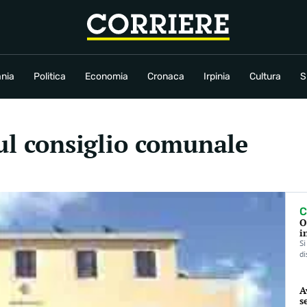
conomia
Cronaca
Irpinia
Cultura
Sport
Rubriche
nia
Politica
Economia
Cronaca
Irpinia
Cultura
S
sul consiglio comunale
C
O
i
Si
di
A
s