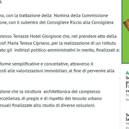
à.
orno, con la trattazione della Nomina della Commissione
ne, con il subentro del Consigliere Riccio alla Consigliera
plesso Terrazze Hotel Giorgione che, nel prendere atto della
rof. Maria Teresa Cipriano, per la realizzazione di un Istituto
o gli indirizzi politico-amministrativi in merito, finalizzati a:
i forme semplificative e concertative, attraverso il
ti alle valorizzazioni immobiliari, al fine di pervenire alla
A
S
p
l
c
razione che la struttura architettonica del complesso
Sc
 eccellenza, di pregio e di rispetto del tessuto urbano
No
uali finalizzate allo studio di diverse soluzioni.
S
l
Mo
Pr