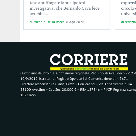
tese a suffragare la sua ipotesi
espress
investigativa: che Bernardo Cava fece
circolo 
avrebbe...
universi
di
Michela Della Rocca
-
6 Ago 2026
di
redazi
Quotidiano dell’Irpinia, a diffusione regionale. Reg. Trib. di Avellino n.7/12 d
10/9/2012. Iscritto nel Registro Operatori di Comunicazione al n.7671
Direttore responsabile Gianni Festa – Corriere srl – Via Annarumma 39/A
83100 Avellino – Cap.Soc. 20.000 € – REA 187346 – PI/CF. Reg. naz. stam
10218/99