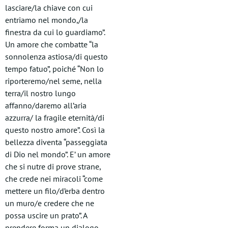
lasciare/la chiave con cui
entriamo nel mondo,/la
finestra da cui lo guardiamo”.
Un amore che combatte “la
sonnolenza astiosa/di questo
tempo fatuo”, poiché “Non lo
riporteremo/nel seme, nella
terra/il nostro lungo
affanno/daremo all’aria
azzurra/ la fragile eternità/di
questo nostro amore”. Così la
bellezza diventa “passeggiata
di Dio nel mondo”. E’ un amore
che si nutre di prove strane,
che crede nei miracoli “come
mettere un filo/d’erba dentro
un muro/e credere che ne
possa uscire un prato”. A
prendere forma un dialogo