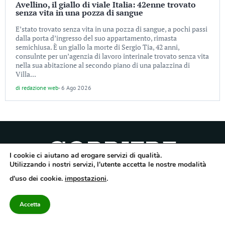
Avellino, il giallo di viale Italia: 42enne trovato
senza vita in una pozza di sangue
E’stato trovato senza vita in una pozza di sangue, a pochi passi
dalla porta d’ingresso del suo appartamento, rimasta
semichiusa. È un giallo la morte di Sergio Tia, 42 anni,
consulnte per un’agenzia di lavoro interinale trovato senza vita
nella sua abitazione al secondo piano di una palazzina di
Villa...
di
redazione web
-
6 Ago 2026
I cookie ci aiutano ad erogare servizi di qualità.
Utilizzando i nostri servizi, l'utente accetta le nostre modalità
Quotidiano dell’Irpinia, a diffusione regionale. Reg. Trib. di Avellino n.7/12 del
d'uso dei cookie.
impostazioni
.
10/9/2012. Iscritto nel Registro Operatori di Comunicazione al n.7671
Direttore responsabile Gianni Festa – Corriere srl – Via Annarumma 39/A 83100
Avellino – Cap.Soc. 20.000 € – REA 187346 – PI/CF. Reg. naz. stampa 10218/99
Accetta
Categorie
Approfondimenti
Contattaci