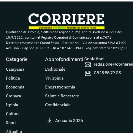
Quotidiano dell’Irpinia, a diffusione regionale. Reg. Trib. di Avellino n.7/12 del
10/9/2012. Iscritto nel Registro Operatori di Comunicazione al n.7671
Direttore responsabile Gianni Festa – Corriere srl – Via Annarumma 39/A 83100
Avellino – Cap.Soc. 20.000 € – REA 187346 – PI/CF. Reg. naz. stampa 10218/99
Categorie
Approfondimenti
Contattaci
redazione@corriereirp
Campania
L’editoriale
0825 55 79 03
Politica
VivIrpinia
Economia
Enogastronomia
Cronaca
Salute e Benessere
Irpinia
Confidenziale
Cultura
Annuario 2026
Sport
Attualità