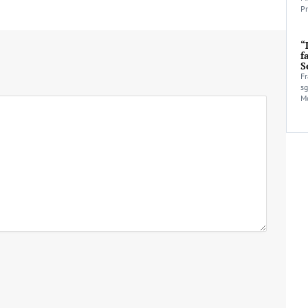
Pr
“
f
S
Fr
sg
Mo