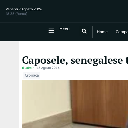
Venerdì 7 Agosto 2026
18.38 (Roma)
Menu
Menu
Home
Campania
Politica
E
Home
Campa
Caposele, senegalese 
di
admin
-
12 Agosto 2016
Cronaca