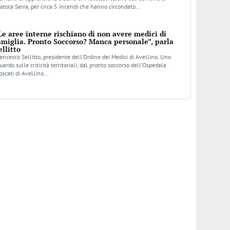
atola Serra, per circa 5 incendi che hanno circondato…
Le aree interne rischiano di non avere medici di
amiglia. Pronto Soccorso? Manca personale”, parla
ellitto
ancesco Sellitto, presidente dell’Ordine dei Medici di Avellino. Uno
uardo sulle criticità territoriali, dal pronto soccorso dell’Ospedale
scati di Avellino…