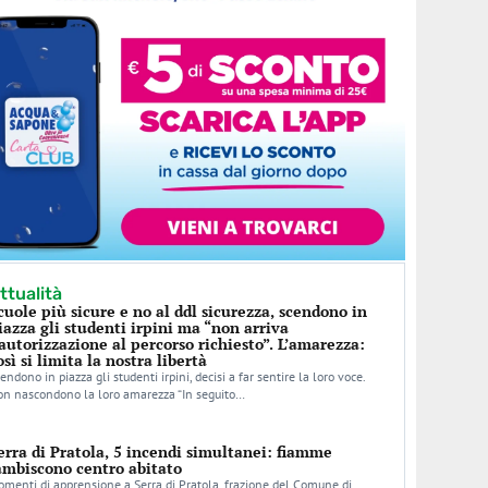
ttualità
cuole più sicure e no al ddl sicurezza, scendono in
iazza gli studenti irpini ma “non arriva
’autorizzazione al percorso richiesto”. L’amarezza:
osì si limita la nostra libertà
endono in piazza gli studenti irpini, decisi a far sentire la loro voce.
n nascondono la loro amarezza “In seguito…
erra di Pratola, 5 incendi simultanei: fiamme
ambiscono centro abitato
menti di apprensione a Serra di Pratola, frazione del Comune di