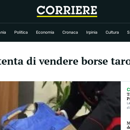
conomia
Cronaca
Irpinia
Cultura
Sport
Rubriche
nia
Politica
Economia
Cronaca
Irpinia
Cultura
S
tenta di vendere borse tar
C
T
P
La
d’
M
d