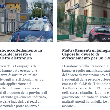
le, accoltellamento in
Maltrattamenti in famigli
torante: arresto e
Caposele: divieto di
aletto elettronico
avvicinamento per un 39
nieri della Compagnia di
I Carabinieri della Stazione di 
a hanno dato esecuzione
hanno eseguito una misura caut
nanza di misura cautelare
del divieto di avvicinamento ai 
e degli arresti domiciliari, con
frequentati dalle persone offese
uale applicazione del
emessa dal G.I.P. del Tribunale 
etto elettronico, emessa nei
Avellino a carico di un 39enne r
ti di un uomo della provincia di
nella stessa cittadina. L’uomo è
, ritenuto gravemente indiziato,
gravemente indiziato del reato 
to delle indagini, dei reati di
maltrattamenti in famiglia. Le i
personali e porto abusivo di
avviate...