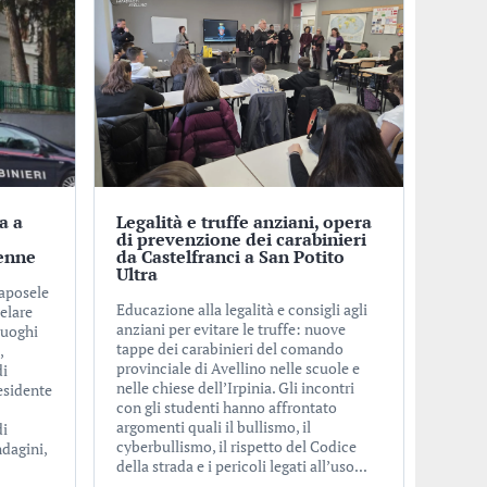
a a
Legalità e truffe anziani, opera
di prevenzione dei carabinieri
enne
da Castelfranci a San Potito
Ultra
Caposele
Educazione alla legalità e consigli agli
elare
anziani per evitare le truffe: nuove
luoghi
tappe dei carabinieri del comando
,
provinciale di Avellino nelle scuole e
di
nelle chiese dell’Irpinia. Gli incontri
esidente
con gli studenti hanno affrontato
argomenti quali il bullismo, il
di
cyberbullismo, il rispetto del Codice
ndagini,
della strada e i pericoli legati all’uso...