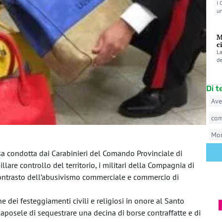
I 
un
M
c
La
de
Di 
Ave
co
Mo
ffusa condotta dai Carabinieri del Comando Provinciale di
lare controllo del territorio, i militari della Compagnia di
 contrasto dell’abusivismo commerciale e commercio di
 dei festeggiamenti civili e religiosi in onore al Santo
aposele di sequestrare una decina di borse contraffatte e di