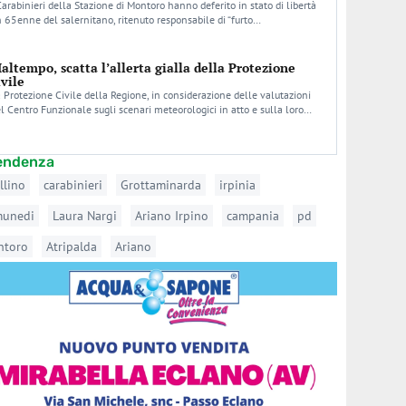
Carabinieri della Stazione di Montoro hanno deferito in stato di libertà
 65enne del salernitano, ritenuto responsabile di “furto…
altempo, scatta l’allerta gialla della Protezione
ivile
 Protezione Civile della Regione, in considerazione delle valutazioni
l Centro Funzionale sugli scenari meteorologici in atto e sulla loro…
tendenza
llino
carabinieri
Grottaminarda
irpinia
munedi
Laura Nargi
Ariano Irpino
campania
pd
ntoro
Atripalda
Ariano