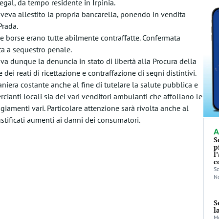
gal, da tempo residente in Irpinia.
eva allestito la propria bancarella, ponendo in vendita
Prada.
le borse erano tutte abilmente contraffatte. Confermata
sta a sequestro penale.
ava dunque la denuncia in stato di libertà alla Procura della
ei reati di ricettazione e contraffazione di segni distintivi.
niera costante anche al fine di tutelare la salute pubblica e
cianti locali sia dei vari venditori ambulanti che affollano le
ggiamenti vari. Particolare attenzione sarà rivolta anche al
stificati aumenti ai danni dei consumatori.
A
S
p
l
c
Sc
No
S
l
Mo