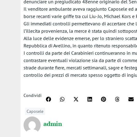
denunciare un pregiudicato 48enne originario del Sene
Il venditore ambulante aveva raggiunto Caposele ed av
borse recanti varie griffe tra cui Liu-Jo, Michael Kors e 
Gli immediati controlli permettevano di accertare che 
l’illecita provenienza, la merce è stata quindi sottopo
Alla luce delle evidenze emerse, per lo straniero scatt
Repubblica di Avellino, in quanto ritenuto responsabile d
I controlli da parte dei Carabinieri continueranno in ma
contrastare eventuali violazione sia da parte di commer
strade durante fiere, mercati settimanali, sagre e feste
controllo dei prezzi di mercato spesso oggetto di ingiu
Condividi
Caposele
admin