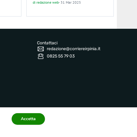
di
redazione web
-
31 Mar 2025
Contattaci
redazione@corriereirpinia.it
0825 55 79 03
Accetta