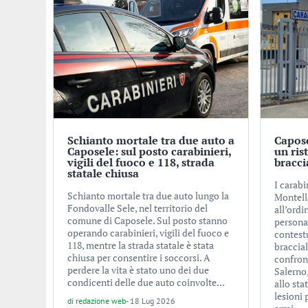
Schianto mortale tra due auto a
Capose
Caposele: sul posto carabinieri,
un ris
vigili del fuoco e 118, strada
bracci
statale chiusa
I carabi
Schianto mortale tra due auto lungo la
Montell
Fondovalle Sele, nel territorio del
all’ordi
comune di Caposele. Sul posto stanno
personal
operando carabinieri, vigili del fuoco e
contest
118, mentre la strada statale è stata
braccial
chiusa per consentire i soccorsi. A
confron
perdere la vita è stato uno dei due
Salerno
condicenti delle due auto coinvolte...
allo sta
lesioni 
di
redazione web
-
18 Lug 2026