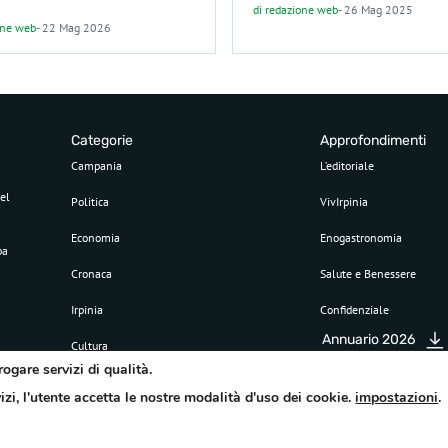
di
redazione web
-
26 Mag 2025
one web
-
22 Mag 2026
Categorie
Approfondimenti
Campania
L’editoriale
el
Politica
VivIrpinia
Economia
Enogastronomia
pa
Cronaca
Salute e Benessere
Irpinia
Confidenziale
Annuario 2026
Cultura
rogare servizi di qualità.
Sport
vizi, l'utente accetta le nostre modalità d'uso dei cookie.
impostazioni
.
Attualità