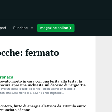
magazine online
port
Rubriche
magazine online
ocche: fermato
ronaca
rovato morto in casa con una ferita alla testa: la
rocura apre una inchiesta sul decesso di Sergio Tia
 Procura della Repubblica di Avellino ha aperto un fascicolo
inchiesta sulla morte di S. T. Di 42 anni originario…
ontoro, furto di energia elettrica da 130mila euro:
enunciato 65enne