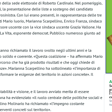
e della sede elettorale di Roberto Cardinale. Nel pomeriggio,
pi, la presentazione delle liste a sostegno del candidato
osinistra. Con lui erano presenti, in rappresentanza delle tre
ati Mario Iuorio, Marianna Scarpellino, Enrico Franza, sindaco
sore uscente con la vice sindaca uscente Grazia Vallone. Ha
ni La Vita, esponente democrat. Pubblico numeroso giunto ad
 hanno richiamato il lavoro svolto negli ultimi anni e la
o solido e coerente. «Questa coalizione – ha affermato Mario
rcorso che ha già prodotto risultati e che oggi chiede di
ze». Marianna Scarpellino ha sottolineato «l’importanza di
formare le esigenze del territorio in azioni concrete». Il
A
S
p
abilità e visione, e il lavoro avviato merita di essere
l
c
na ha evidenziato «il ruolo centrale delle politiche sociali e
Sc
ualino Molinario ha richiamato «l’impegno costante
No
rventi concreti sul territorio».