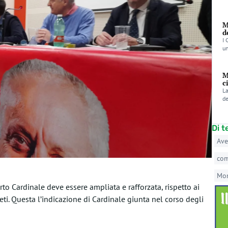
M
d
I 
un
M
c
La
de
Di 
Ave
co
Mo
o Cardinale deve essere ampliata e rafforzata, rispetto ai
eti. Questa l’indicazione di Cardinale giunta nel corso degli