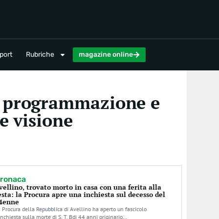
magazine online
port
Rubriche
magazine online
da programmazione e
 e visione
ronaca
vellino, trovato morto in casa con una ferita alla
esta: la Procura apre una inchiesta sul decesso del
4enne
 Procura della Repubblica di Avellino ha aperto un fascicolo
inchiesta sulla morte di S. T. Bdi 44 anni originario…