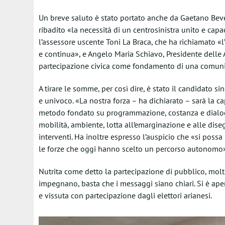
Un breve saluto è stato portato anche da Gaetano Beve
ribadito «la necessità di un centrosinistra unito e cap
l’assessore uscente Toni La Braca, che ha richiamato 
e continua», e Angelo Maria Schiavo, Presidente delle A
partecipazione civica come fondamento di una comunit
A tirare le somme, per così dire, è stato il candidato s
e univoco. «La nostra forza – ha dichiarato – sarà la capa
metodo fondato su programmazione, costanza e dialogo»
mobilità, ambiente, lotta all’emarginazione e alle diseg
interventi. Ha inoltre espresso l’auspicio che «si poss
le forze che oggi hanno scelto un percorso autonomo»
Nutrita come detto la partecipazione di pubblico, molti
impegnano, basta che i messaggi siano chiari. Si è ap
e vissuta con partecipazione dagli elettori arianesi.