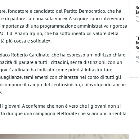
S
re, fondatore e candidato del Partito Democratico, che ha
l
Mo
ace di parlare con una sola voce». A seguire sono intervenuti
Pr
«l’importanza di una programmazione amministrativa rigorosa
CLI di Ariano Irpino, che ha sottolineato «il valore della
“
à più coesa e solidale».
f
S
Fr
indaco Roberto Cardinale, che ha espresso un indirizzo chiaro
sg
cità di parlare a tutti i cittadini, senza distinzioni, con un
Mo
. Cardinale ha indicato come priorità infrastrutture,
uaglianze, temi emersi con chiarezza nel corso di tutti gli
a ricomporre il campo del centrosinistra, coinvolgendo anche
.
 i giovani. A conferma che non è vero che i giovani non si
erta dunque una campagna elettorale che si annuncia sentita