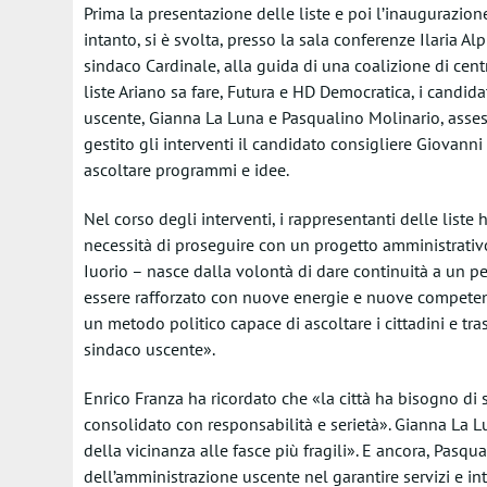
Prima la presentazione delle liste e poi l’inaugurazion
intanto, si è svolta, presso la sala conferenze Ilaria Al
sindaco Cardinale, alla guida di una coalizione di centr
liste Ariano sa fare, Futura e HD Democratica, i candid
uscente, Gianna La Luna e Pasqualino Molinario, asses
gestito gli interventi il candidato consigliere Giovan
ascoltare programmi e idee.
Nel corso degli interventi, i rappresentanti delle liste
necessità di proseguire con un progetto amministrativ
Iuorio – nasce dalla volontà di dare continuità a un pe
essere rafforzato con nuove energie e nuove competen
un metodo politico capace di ascoltare i cittadini e tras
sindaco uscente».
Enrico Franza ha ricordato che «la città ha bisogno di st
consolidato con responsabilità e serietà». Gianna La Lu
della vicinanza alle fasce più fragili». E ancora, Pasq
dell’amministrazione uscente nel garantire servizi e inte