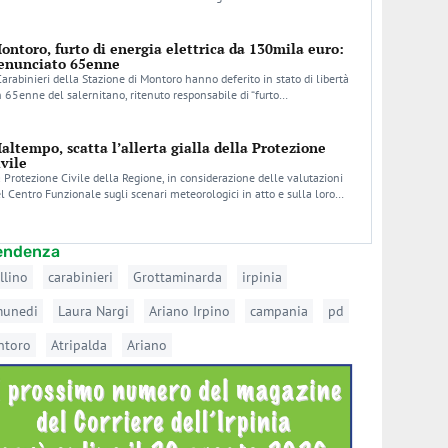
ontoro, furto di energia elettrica da 130mila euro:
enunciato 65enne
Carabinieri della Stazione di Montoro hanno deferito in stato di libertà
 65enne del salernitano, ritenuto responsabile di “furto…
altempo, scatta l’allerta gialla della Protezione
ivile
 Protezione Civile della Regione, in considerazione delle valutazioni
l Centro Funzionale sugli scenari meteorologici in atto e sulla loro…
tendenza
llino
carabinieri
Grottaminarda
irpinia
munedi
Laura Nargi
Ariano Irpino
campania
pd
ntoro
Atripalda
Ariano