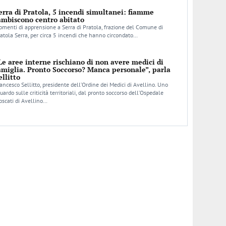
erra di Pratola, 5 incendi simultanei: fiamme
ambiscono centro abitato
menti di apprensione a Serra di Pratola, frazione del Comune di
atola Serra, per circa 5 incendi che hanno circondato…
Le aree interne rischiano di non avere medici di
amiglia. Pronto Soccorso? Manca personale”, parla
ellitto
ancesco Sellitto, presidente dell’Ordine dei Medici di Avellino. Uno
uardo sulle criticità territoriali, dal pronto soccorso dell’Ospedale
scati di Avellino…