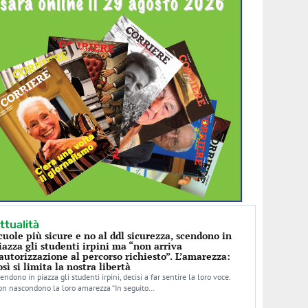
ttualità
cuole più sicure e no al ddl sicurezza, scendono in
iazza gli studenti irpini ma “non arriva
’autorizzazione al percorso richiesto”. L’amarezza:
osì si limita la nostra libertà
endono in piazza gli studenti irpini, decisi a far sentire la loro voce.
n nascondono la loro amarezza “In seguito…