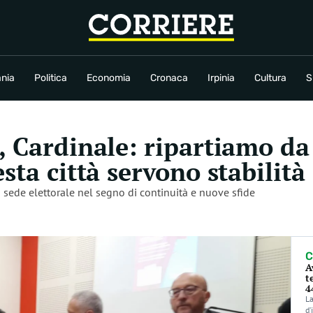
conomia
Cronaca
Irpinia
Cultura
Sport
Rubriche
nia
Politica
Economia
Cronaca
Irpinia
Cultura
S
o, Cardinale: ripartiamo 
sta città servono stabilità
a sede elettorale nel segno di continuità e nuove sfide
C
A
t
4
La
d’