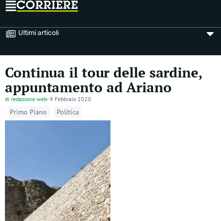
Ultimi articoli
Continua il tour delle sardine,
appuntamento ad Ariano
di
redazione web
-
9 Febbraio 2020
Primo Piano
Politica