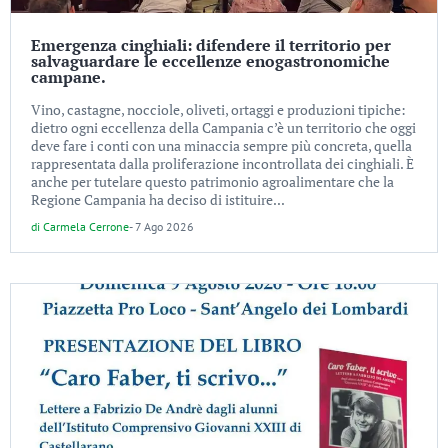
Emergenza cinghiali: difendere il territorio per
salvaguardare le eccellenze enogastronomiche
campane.
Vino, castagne, nocciole, oliveti, ortaggi e produzioni tipiche:
dietro ogni eccellenza della Campania c’è un territorio che oggi
deve fare i conti con una minaccia sempre più concreta, quella
rappresentata dalla proliferazione incontrollata dei cinghiali. È
anche per tutelare questo patrimonio agroalimentare che la
Regione Campania ha deciso di istituire...
di
Carmela Cerrone
-
7 Ago 2026