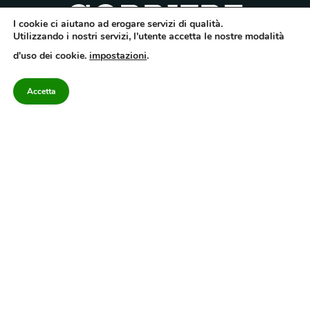
I cookie ci aiutano ad erogare servizi di qualità.
Utilizzando i nostri servizi, l'utente accetta le nostre modalità
Quotidiano dell’Irpinia, a diffusione regionale. Reg. Trib. di Avellino n.7/12 del
d'uso dei cookie.
impostazioni
.
10/9/2012. Iscritto nel Registro Operatori di Comunicazione al n.7671
Direttore responsabile Gianni Festa – Corriere srl – Via Annarumma 39/A 83100
Avellino – Cap.Soc. 20.000 € – REA 187346 – PI/CF. Reg. naz. stampa 10218/99
Accetta
Categorie
Approfondimenti
Contattaci
redazione@corriereirp
Campania
L’editoriale
0825 55 79 03
Politica
VivIrpinia
Economia
Enogastronomia
Cronaca
Salute e Benessere
Irpinia
Confidenziale
Cultura
Annuario 2026
Sport
Attualità