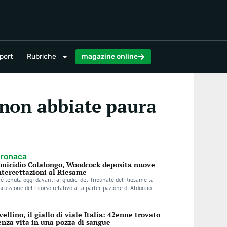
magazine online
port
Rubriche
magazine online
, non abbiate paura
ronaca
micidio Colalongo, Woodcock deposita nuove
ntercettazioni al Riesame
 è tenuta oggi davanti ai giudici del Tribunale del Riesame la
scussione del ricorso relativo alla partecipazione di Alduccio…
vellino, il giallo di viale Italia: 42enne trovato
enza vita in una pozza di sangue