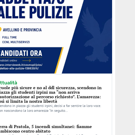
ttualità
cuole più sicure e no al ddl sicurezza, scendono in
iazza gli studenti irpini ma “non arriva
’autorizzazione al percorso richiesto”. L’amarezza:
osì si limita la nostra libertà
endono in piazza gli studenti irpini, decisi a far sentire la loro voce.
n nascondono la loro amarezza “In seguito…
erra di Pratola, 5 incendi simultanei: fiamme
ambiscono centro abitato