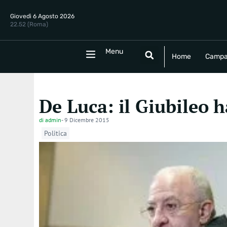
Giovedì 6 Agosto 2026
22.52 (Roma)
Menu
Menu
Home
Campania
Politica
E
Home
Campa
De Luca: il Giubileo h
di
admin
-
9 Dicembre 2015
Politica