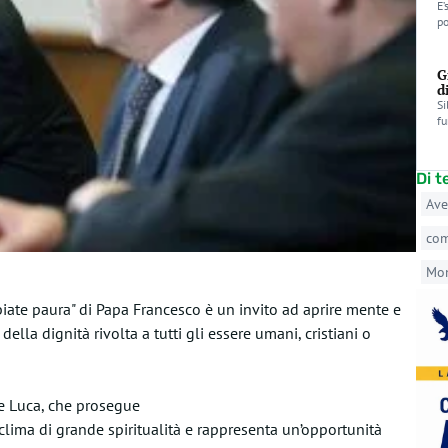
E’
po
G
d
Si
fu
Di 
Ave
co
Mo
bbiate paura" di Papa Francesco è un invito ad aprire mente e
della dignità rivolta a tutti gli essere umani, cristiani o
e Luca, che prosegue
 clima di grande spiritualità e rappresenta un’opportunità