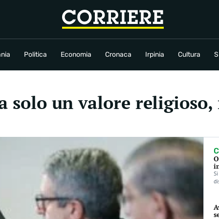
conomia
Cronaca
Irpinia
Cultura
Sport
Rubriche
nia
Politica
Economia
Cronaca
Irpinia
Cultura
S
a solo un valore religioso
C
O
i
Si
di
A
s