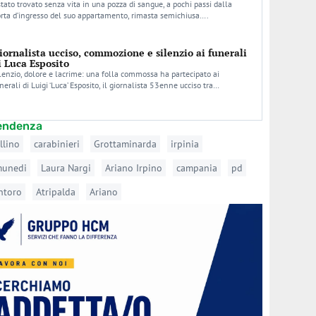
stato trovato senza vita in una pozza di sangue, a pochi passi dalla
rta d’ingresso del suo appartamento, rimasta semichiusa….
iornalista ucciso, commozione e silenzio ai funerali
i Luca Esposito
lenzio, dolore e lacrime: una folla commossa ha partecipato ai
nerali di Luigi ‘Luca’ Esposito, il giornalista 53enne ucciso tra…
tendenza
llino
carabinieri
Grottaminarda
irpinia
munedi
Laura Nargi
Ariano Irpino
campania
pd
ntoro
Atripalda
Ariano