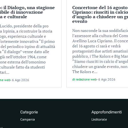
: il Dialogo, una stagione
Concertone del 16 agosto
tibile di innovazione
Cipriano: riusciti in calci
ca e culturale
d’angolo a chiudere un g
evento
Lucido, presidente della pro
Non nasconde la sua soddisfaz
a Irpinia, a ricostruire la storia
l’assessore alla cultura del Com
ogo, esperienza culturale e
Avellino Luca Cipriano. Il conc
 fortemente innovativa “Il primo
del 16 agosto ci sarà e vedrà
el periodico irpino di attualità
protagonisti due artisti amatiss
a “il dialogo” venne dato alle
pubblico, i The Kolors e Big Ma
già nell’ottobre 1964, come
“Siamo riusciti in calcio d’ango
ione esterna dell’omonimo
chiudere un grande evento, non
culturale fatto da studenti
The Kolors e...
tari...
di
redazione web
-
6 Ago 2026
one web
-
6 Ago 2026
Categorie
Approfondimenti
Campania
L’editoriale