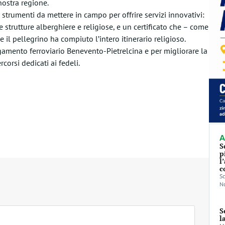
nostra regione.
 strumenti da mettere in campo per offrire servizi innovativi:
strutture alberghiere e religiose, e un certificato che – come
il pellegrino ha compiuto l’intero itinerario religioso.
egamento ferroviario Benevento-Pietrelcina e per migliorare la
corsi dedicati ai fedeli.
A
S
p
l
c
Sc
No
S
l