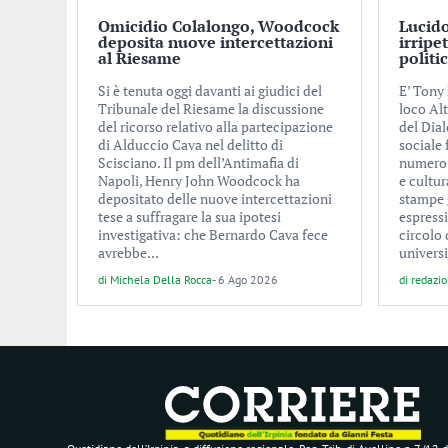
Omicidio Colalongo, Woodcock
Lucido
deposita nuove intercettazioni
irripe
al Riesame
politi
Si è tenuta oggi davanti ai giudici del
E’ Tony 
Tribunale del Riesame la discussione
loco Alt
del ricorso relativo alla partecipazione
del Dial
di Alduccio Cava nel delitto di
sociale
Scisciano. Il pm dell’Antimafia di
numero d
Napoli, Henry John Woodcock ha
e cultur
depositato delle nuove intercettazioni
stampe 
tese a suffragare la sua ipotesi
espress
investigativa: che Bernardo Cava fece
circolo 
avrebbe...
universi
di
Michela Della Rocca
-
6 Ago 2026
di
redazi