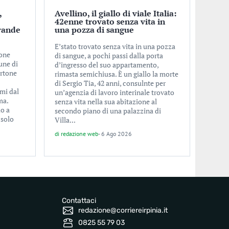
,
Avellino, il giallo di viale Italia:
o
42enne trovato senza vita in
rande
una pozza di sangue
E’stato trovato senza vita in una pozza
ione
di sangue, a pochi passi dalla porta
une di
d’ingresso del suo appartamento,
ertone
rimasta semichiusa. È un giallo la morte
di Sergio Tia, 42 anni, consulnte per
imi dal
un’agenzia di lavoro interinale trovato
ma.
senza vita nella sua abitazione al
lo a
secondo piano di una palazzina di
 solo
Villa...
di
redazione web
-
6 Ago 2026
Contattaci
redazione@corriereirpinia.it
0825 55 79 03