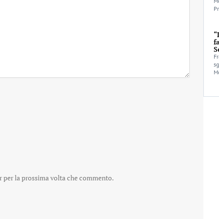
Mo
Pr
“
f
S
Fr
sg
Mo
er per la prossima volta che commento.