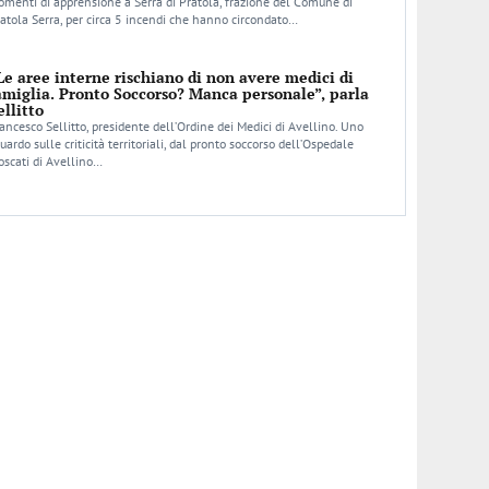
menti di apprensione a Serra di Pratola, frazione del Comune di
atola Serra, per circa 5 incendi che hanno circondato…
Le aree interne rischiano di non avere medici di
amiglia. Pronto Soccorso? Manca personale”, parla
ellitto
ancesco Sellitto, presidente dell’Ordine dei Medici di Avellino. Uno
uardo sulle criticità territoriali, dal pronto soccorso dell’Ospedale
scati di Avellino…