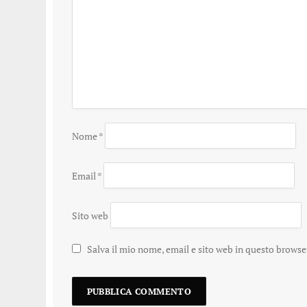
Nome
*
Email
*
Sito web
Salva il mio nome, email e sito web in questo brows