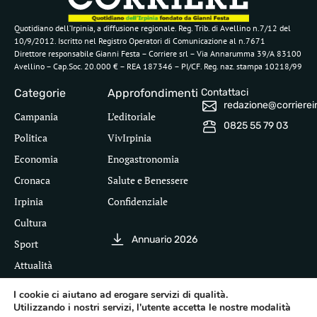
Quotidiano dell’Irpinia, a diffusione regionale. Reg. Trib. di Avellino n.7/12 del
10/9/2012. Iscritto nel Registro Operatori di Comunicazione al n.7671
Direttore responsabile Gianni Festa – Corriere srl – Via Annarumma 39/A 83100
Avellino – Cap.Soc. 20.000 € – REA 187346 – PI/CF. Reg. naz. stampa 10218/99
Categorie
Approfondimenti
Contattaci
redazione@corriereirp
Campania
L’editoriale
0825 55 79 03
Politica
VivIrpinia
Economia
Enogastronomia
Cronaca
Salute e Benessere
Irpinia
Confidenziale
Cultura
Annuario 2026
Sport
Attualità
I cookie ci aiutano ad erogare servizi di qualità.
Utilizzando i nostri servizi, l'utente accetta le nostre modalità