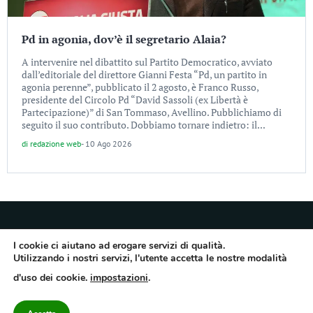
Pd in agonia, dov’è il segretario Alaia?
A intervenire nel dibattito sul Partito Democratico, avviato
dall’editoriale del direttore Gianni Festa “Pd, un partito in
agonia perenne”, pubblicato il 2 agosto, è Franco Russo,
presidente del Circolo Pd “David Sassoli (ex Libertà è
Partecipazione)” di San Tommaso, Avellino. Pubblichiamo di
seguito il suo contributo. Dobbiamo tornare indietro: il...
di
redazione web
-
10 Ago 2026
I cookie ci aiutano ad erogare servizi di qualità.
Utilizzando i nostri servizi, l'utente accetta le nostre modalità
Quotidiano dell’Irpinia, a diffusione regionale. Reg. Trib. di Avellino n.7/12 del
d'uso dei cookie.
impostazioni
.
10/9/2012. Iscritto nel Registro Operatori di Comunicazione al n.7671
Direttore responsabile Gianni Festa – Corriere srl – Via Annarumma 39/A 83100
Avellino – Cap.Soc. 20.000 € – REA 187346 – PI/CF. Reg. naz. stampa 10218/99