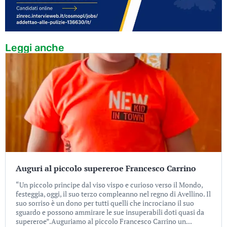
Leggi anche
Auguri al piccolo supereroe Francesco Carrino
“Un piccolo principe dal viso vispo e curioso verso il Mondo,
festeggia, oggi, il suo terzo compleanno nel regno di Avellino. Il
suo sorriso è un dono per tutti quelli che incrociano il suo
sguardo e possono ammirare le sue insuperabili doti quasi da
supereroe”.Auguriamo al piccolo Francesco Carrino un...