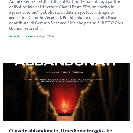
Ad intervenire nel dibattito sul Partito Democratico, a partire
dall’editoriale del direttore Gianni Festa ,”Pd, un partito in
agonia perenne”, pubblicato in data 2 agosto, è il dirigente
scolastico Gerardo Vespucci. Pubblichiamo di seguito il suo
contributo. di Gerardo Vespucci* Ma che partito è (il PD)? Così
Gianni Festa sul...
di
redazione web
-
5 Ago 2026
Ci avete abbandonato, il mediometraggio che