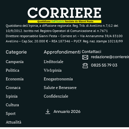
Quotidiano dell’Irpinia, a diffusione regionale. Reg. Trib. di Avellino n.7/12 del
10/9/2012. Iscritto nel Registro Operatori di Comunicazione al n.7671
Direttore responsabile Gianni Festa – Corriere srl – Via Annarumma 39/A 83100
Avellino – Cap.Soc. 20.000 € – REA 187346 – PI/CF. Reg. naz. stampa 10218/99
Categorie
Approfondimenti
Contattaci
redazione@corriereirp
Campania
L’editoriale
0825 55 79 03
Politica
VivIrpinia
Economia
Enogastronomia
Cronaca
Salute e Benessere
Irpinia
Confidenziale
Cultura
Annuario 2026
Sport
Attualità