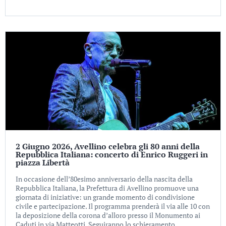
2 Giugno 2026, Avellino celebra gli 80 anni della
Repubblica Italiana: concerto di Enrico Ruggeri in
piazza Libertà
In occasione dell’80esimo anniversario della nascita della
Repubblica Italiana, la Prefettura di Avellino promuove una
giornata di iniziative: un grande momento di condivisione
civile e partecipazione. Il programma prenderà il via alle 10 con
la deposizione della corona d’alloro presso il Monumento ai
Caduti in via Matteotti. Seguiranno lo schieramento...