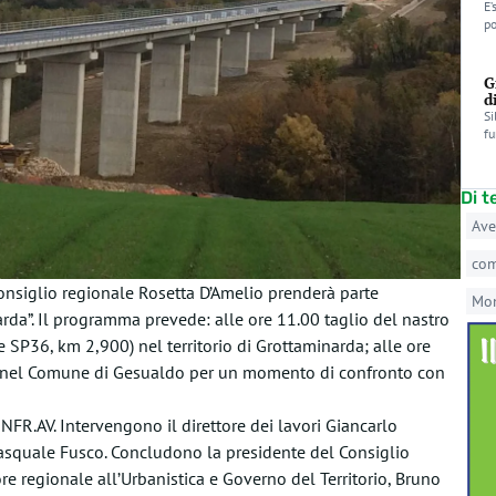
E’
po
G
d
Si
fu
Di 
Ave
co
nsiglio regionale Rosetta D’Amelio prenderà parte
Mo
narda”. Il programma prevede: alle ore 11.00 taglio del nastro
e SP36, km 2,900) nel territorio di Grottaminarda; alle ore
lmo nel Comune di Gesualdo per un momento di confronto con
NFR.AV. Intervengono il direttore dei lavori Giancarlo
asquale Fusco. Concludono la presidente del Consiglio
e regionale all’Urbanistica e Governo del Territorio, Bruno