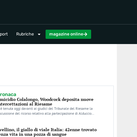
magazine online
port
Rubriche
magazine online
ronaca
micidio Colalongo, Woodcock deposita nuove
ntercettazioni al Riesame
 è tenuta oggi davanti ai giudici del Tribunale del Riesame la
scussione del ricorso relativo alla partecipazione di Alduccio…
vellino, il giallo di viale Italia: 42enne trovato
enza vita in una pozza di sangue