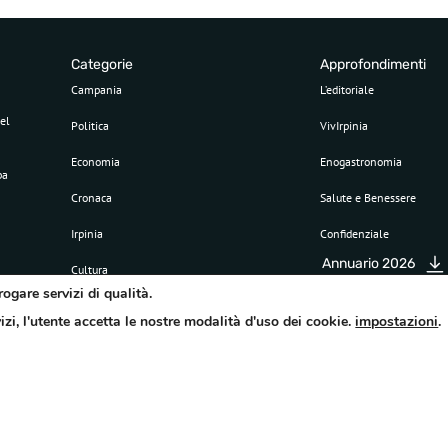
Categorie
Approfondimenti
Campania
L’editoriale
el
Politica
VivIrpinia
Economia
Enogastronomia
pa
Cronaca
Salute e Benessere
Irpinia
Confidenziale
Annuario 2026
Cultura
rogare servizi di qualità.
Sport
vizi, l'utente accetta le nostre modalità d'uso dei cookie.
impostazioni
.
Attualità
©