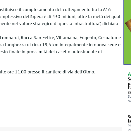
ostituisce il completamento del collegamento tra la A16
omplessivo dell’opera è di 430 milioni, oltre la metà dei quali
nte nel valore strategico di questa infrastruttura”, dichiara
i Lombardi, Rocca San Felice, Villamaina, Frigento, Gesualdo e
 una lunghezza di circa 19,5 km integralmente in nuova sede e
sto finale in prossimità del casello autostradale di
dalle ore 11.00 presso il cantiere di via dell’Olmo.
A
S
p
l
c
Sc
No
S
l
Mo
Pr