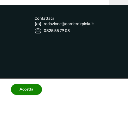
Contattaci
redazione@corriereirpinia.it
0825 55 79 03
Accetta
Informazioni legali
 2026 corriereirpinia.it
Privacy Policy
Terms
Accessibility