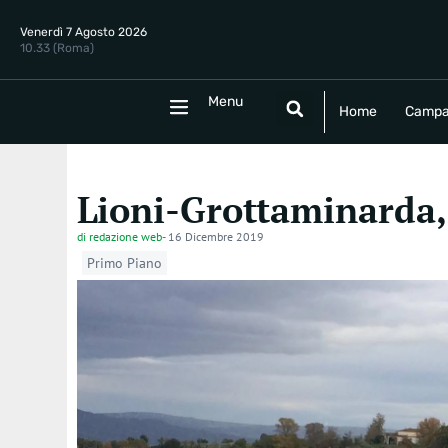
Venerdì 7 Agosto 2026
10.33 (Roma)
Menu
Menu
Home
Campania
Politica
E
Home
Campa
Lioni-Grottaminarda, 
di
redazione web
-
16 Dicembre 2019
Primo Piano