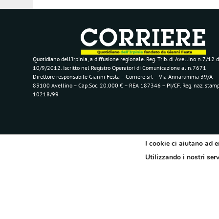
Quotidiano dell’Irpinia, a diffusione regionale. Reg. Trib. di Avellino n.7/12 d
10/9/2012. Iscritto nel Registro Operatori di Comunicazione al n.7671
Direttore responsabile Gianni Festa – Corriere srl – Via Annarumma 39/A
83100 Avellino – Cap.Soc. 20.000 € – REA 187346 – PI/CF. Reg. naz. stam
10218/99
I cookie ci aiutano ad e
Utilizzando i nostri ser
Segui il Corriere dell'Irpinia