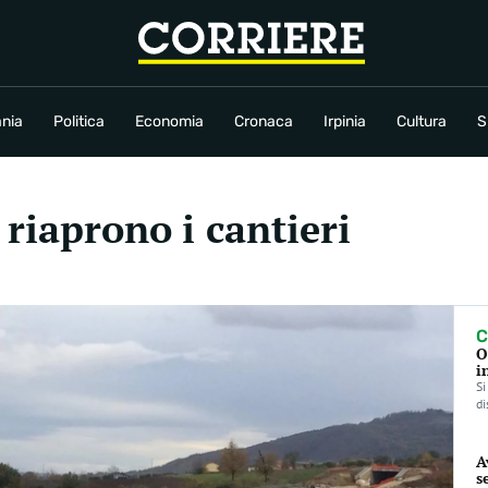
conomia
Cronaca
Irpinia
Cultura
Sport
Rubriche
nia
Politica
Economia
Cronaca
Irpinia
Cultura
S
riaprono i cantieri
C
O
i
Si
di
A
s