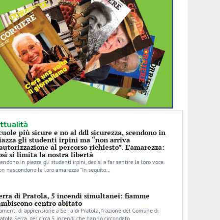
ttualità
cuole più sicure e no al ddl sicurezza, scendono in
iazza gli studenti irpini ma “non arriva
’autorizzazione al percorso richiesto”. L’amarezza:
osì si limita la nostra libertà
endono in piazza gli studenti irpini, decisi a far sentire la loro voce.
n nascondono la loro amarezza “In seguito…
erra di Pratola, 5 incendi simultanei: fiamme
ambiscono centro abitato
menti di apprensione a Serra di Pratola, frazione del Comune di
atola Serra, per circa 5 incendi che hanno circondato…