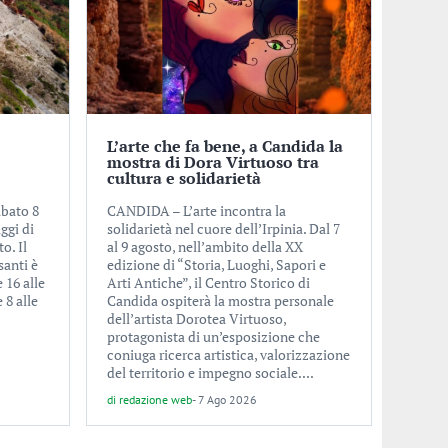
L’arte che fa bene, a Candida la
mostra di Dora Virtuoso tra
cultura e solidarietà
abato 8
CANDIDA – L’arte incontra la
ggi di
solidarietà nel cuore dell’Irpinia. Dal 7
o. Il
al 9 agosto, nell’ambito della XX
santi è
edizione di “Storia, Luoghi, Sapori e
e 16 alle
Arti Antiche”, il Centro Storico di
 8 alle
Candida ospiterà la mostra personale
.
dell’artista Dorotea Virtuoso,
protagonista di un’esposizione che
coniuga ricerca artistica, valorizzazione
del territorio e impegno sociale....
di
redazione web
-
7 Ago 2026