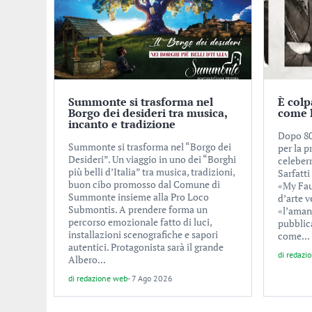
Summonte si trasforma nel
È colp
Borgo dei desideri tra musica,
come 
incanto e tradizione
Dopo 80 
Summonte si trasforma nel “Borgo dei
per la p
Desideri”. Un viaggio in uno dei “Borghi
celeber
più belli d’Italia” tra musica, tradizioni,
Sarfatti
buon cibo promosso dal Comune di
«My Faul
Summonte insieme alla Pro Loco
d’arte 
Submontis. A prendere forma un
«l’aman
percorso emozionale fatto di luci,
pubblic
installazioni scenografiche e sapori
come...
autentici. Protagonista sarà il grande
di
redazi
Albero...
di
redazione web
-
7 Ago 2026