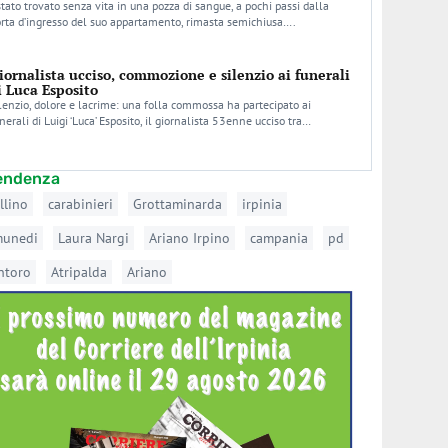
stato trovato senza vita in una pozza di sangue, a pochi passi dalla
rta d’ingresso del suo appartamento, rimasta semichiusa….
iornalista ucciso, commozione e silenzio ai funerali
i Luca Esposito
lenzio, dolore e lacrime: una folla commossa ha partecipato ai
nerali di Luigi ‘Luca’ Esposito, il giornalista 53enne ucciso tra…
tendenza
llino
carabinieri
Grottaminarda
irpinia
munedi
Laura Nargi
Ariano Irpino
campania
pd
ntoro
Atripalda
Ariano