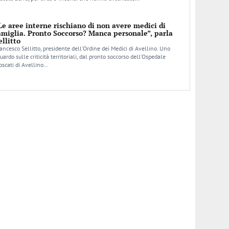
Le aree interne rischiano di non avere medici di
amiglia. Pronto Soccorso? Manca personale”, parla
ellitto
ancesco Sellitto, presidente dell’Ordine dei Medici di Avellino. Uno
uardo sulle criticità territoriali, dal pronto soccorso dell’Ospedale
scati di Avellino…