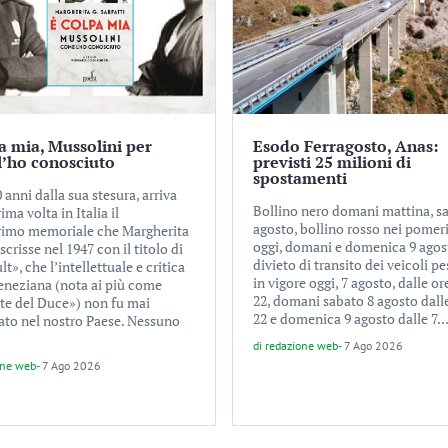
a mia, Mussolini per
Esodo Ferragosto, Anas:
l’ho conosciuto
previsti 25 milioni di
spostamenti
anni dalla sua stesura, arriva
Bollino nero domani mattina, s
rima volta in Italia il
agosto, bollino rosso nei pomeri
rimo memoriale che Margherita
oggi, domani e domenica 9 agost
 scrisse nel 1947 con il titolo di
divieto di transito dei veicoli pe
t», che l’intellettuale e critica
in vigore oggi, 7 agosto, dalle or
veneziana (nota ai più come
22, domani sabato 8 agosto dalle
te del Duce») non fu mai
22 e domenica 9 agosto dalle 7..
ato nel nostro Paese. Nessuno
di
redazione web
-
7 Ago 2026
one web
-
7 Ago 2026