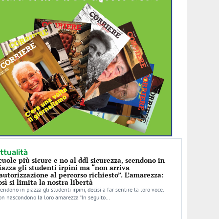
ttualità
cuole più sicure e no al ddl sicurezza, scendono in
iazza gli studenti irpini ma “non arriva
’autorizzazione al percorso richiesto”. L’amarezza:
osì si limita la nostra libertà
endono in piazza gli studenti irpini, decisi a far sentire la loro voce.
n nascondono la loro amarezza “In seguito…