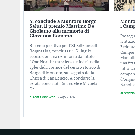
Si conclude a Montoro Borgo
Montor
Salus, il premio Massimo De
i Cam
Girolamo alla memoria di
Giovanna Romano
Prosegu
istituzi
Bilancio positivo per l’XI Edizione di
Federaz
Borgosalus, conclusasi il 31 luglio
Campane
scorso con una cerimonia dal titolo
Marzullo
“One Health: tra scienza e fede”, nella
una fitt
splendida cornice del centro storico di
rafforza
Borgo di Montoro, sul sagrato della
campane
Chiesa di San Leucio. A condurre la
d’origin
serata sono stati Emanuele e Micaela
Napoli c
De...
di
redazi
di
redazione web
-
3 Ago 2026