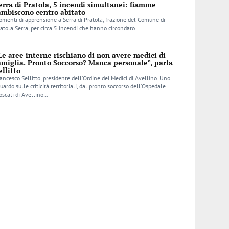
erra di Pratola, 5 incendi simultanei: fiamme
ambiscono centro abitato
menti di apprensione a Serra di Pratola, frazione del Comune di
atola Serra, per circa 5 incendi che hanno circondato…
Le aree interne rischiano di non avere medici di
amiglia. Pronto Soccorso? Manca personale”, parla
ellitto
ancesco Sellitto, presidente dell’Ordine dei Medici di Avellino. Uno
uardo sulle criticità territoriali, dal pronto soccorso dell’Ospedale
scati di Avellino…