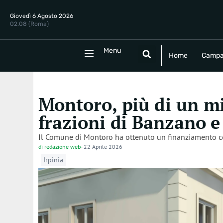
Giovedì 6 Agosto 2026
02.08 (Roma)
Menu
Menu
Home
Campania
Politica
E
Home
Campa
Montoro, più di un mi
frazioni di Banzano e
Il Comune di Montoro ha ottenuto un finanziamento com
di
redazione web
-
22 Aprile 2026
Irpinia