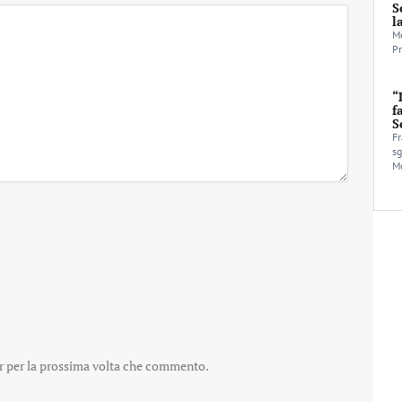
S
l
Mo
Pr
“
f
S
Fr
sg
Mo
er per la prossima volta che commento.