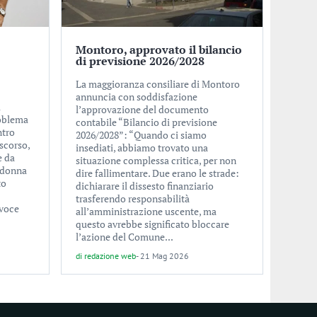
Montoro, approvato il bilancio
di previsione 2026/2028
La maggioranza consiliare di Montoro
annuncia con soddisfazione
i
l’approvazione del documento
roblema
contabile “Bilancio di previsione
ntro
2026/2028”: “Quando ci siamo
scorso,
insediati, abbiamo trovato una
e da
situazione complessa critica, per non
Madonna
dire fallimentare. Due erano le strade:
to
dichiarare il dissesto finanziario
trasferendo responsabilità
avoce
all’amministrazione uscente, ma
questo avrebbe significato bloccare
l’azione del Comune...
di
redazione web
-
21 Mag 2026