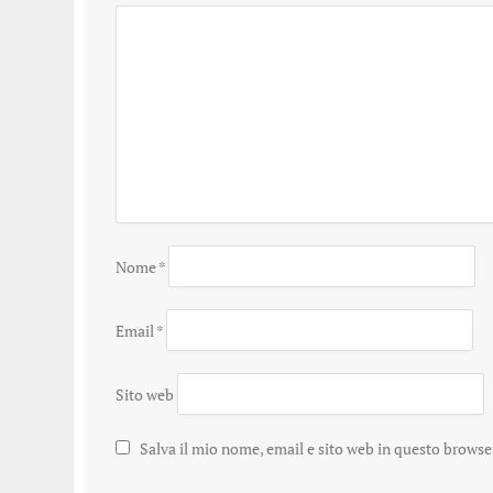
Nome
*
Email
*
Sito web
Salva il mio nome, email e sito web in questo brows