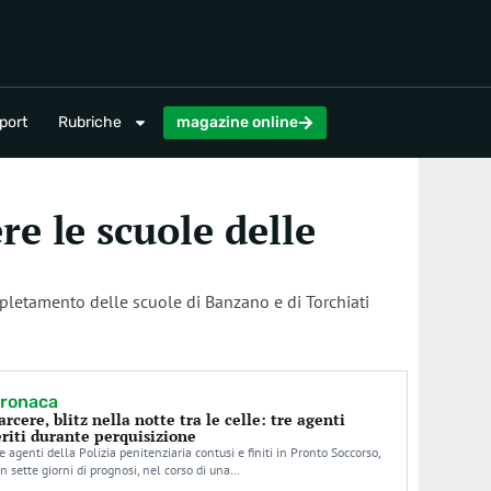
magazine online
port
Rubriche
magazine online
e le scuole delle
pletamento delle scuole di Banzano e di Torchiati
ronaca
arcere, blitz nella notte tra le celle: tre agenti
eriti durante perquisizione
e agenti della Polizia penitenziaria contusi e finiti in Pronto Soccorso,
n sette giorni di prognosi, nel corso di una…