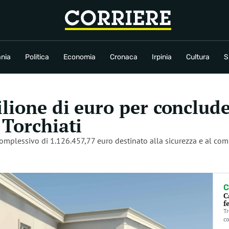
conomia
Cronaca
Irpinia
Cultura
Sport
Rubriche
nia
Politica
Economia
Cronaca
Irpinia
Cultura
S
lione di euro per concluder
 Torchiati
plessivo di 1.126.457,77 euro destinato alla sicurezza e al com
C
C
f
Tr
co