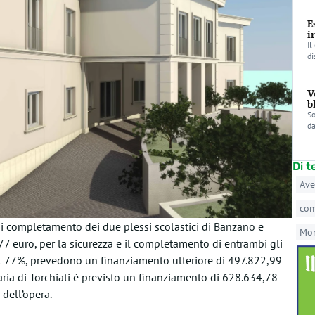
E
i
Il
di
V
b
So
da
Di 
Ave
co
di completamento dei due plessi scolastici di Banzano e
Mo
7 euro, per la sicurezza e il completamento di entrambi gli
i al 77%, prevedono un finanziamento ulteriore di 497.822,99
ria di Torchiati è previsto un finanziamento di 628.634,78
 dell’opera.