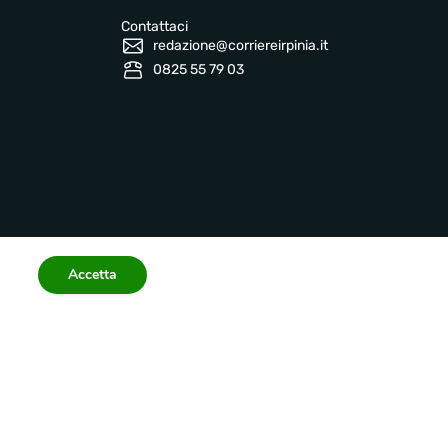
Contattaci
redazione@corriereirpinia.it
0825 55 79 03
Accetta
Informazioni legali
 2026 corriereirpinia.it
Privacy Policy
Terms
Accessibility