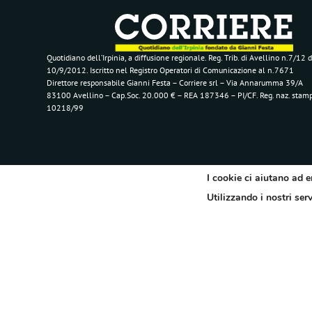
Quotidiano dell’Irpinia, a diffusione regionale. Reg. Trib. di Avellino n.7/12 d
10/9/2012. Iscritto nel Registro Operatori di Comunicazione al n.7671
Direttore responsabile Gianni Festa – Corriere srl – Via Annarumma 39/A
83100 Avellino – Cap.Soc. 20.000 € – REA 187346 – PI/CF. Reg. naz. stam
10218/99
I cookie ci aiutano ad e
Utilizzando i nostri ser
Segui il Corriere dell'Irpinia