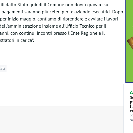
ntiti dallo Stato quindi il Comune non dovrà gravare sul
e i pagamenti saranno più celeri per le aziende esecutrici. Dopo
er inizio maggio, contiamo di riprendere e avviare i lavori
ell’amministrazione insieme all’Ufficio Tecnico per il
nni, con continui incontri presso l’Ente Regione e il
ratori in carica”.
ati
A
S
p
l
c
Sc
No