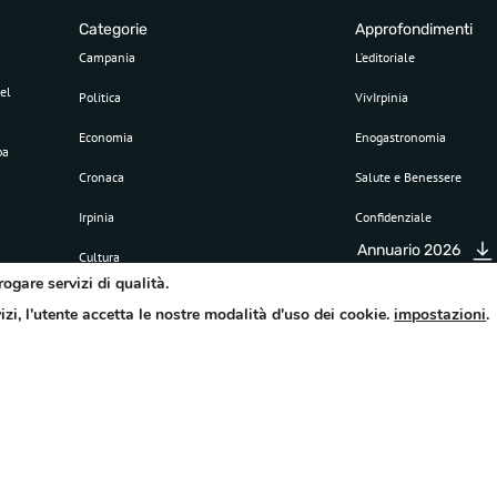
Categorie
Approfondimenti
Campania
L’editoriale
el
Politica
VivIrpinia
Economia
Enogastronomia
pa
Cronaca
Salute e Benessere
Irpinia
Confidenziale
Annuario 2026
Cultura
rogare servizi di qualità.
Sport
vizi, l'utente accetta le nostre modalità d'uso dei cookie.
impostazioni
.
Attualità
©