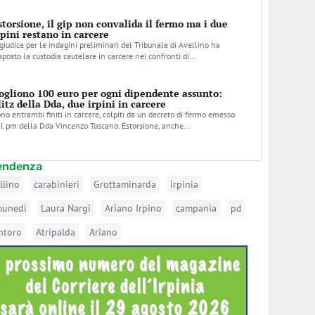
storsione, il gip non convalida il fermo ma i due
rpini restano in carcere
 giudice per le indagini preliminari del Tribunale di Avellino ha
sposto la custodia cautelare in carcere nei confronti di…
ogliono 100 euro per ogni dipendente assunto:
litz della Dda, due irpini in carcere
no entrambi finiti in carcere, colpiti da un decreto di fermo emesso
l pm della Dda Vincenzo Toscano. Estorsione, anche…
tendenza
llino
carabinieri
Grottaminarda
irpinia
munedi
Laura Nargi
Ariano Irpino
campania
pd
ntoro
Atripalda
Ariano