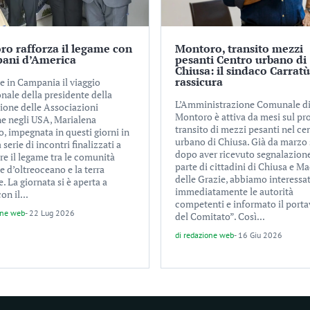
o rafforza il legame con
Montoro, transito mezzi
pani d’America
pesanti Centro urbano di
Chiusa: il sindaco Carratù
rassicura
e in Campania il viaggio
onale della presidente della
L’Amministrazione Comunale d
ione delle Associazioni
Montoro è attiva da mesi sul p
 negli USA, Marialena
transito di mezzi pesanti nel ce
, impegnata in questi giorni in
urbano di Chiusa. Già da marzo 
a serie di incontri finalizzati a
dopo aver ricevuto segnalazion
re il legame tra le comunità
parte di cittadini di Chiusa e 
 d’oltreoceano e la terra
delle Grazie, abbiamo interessa
e. La giornata si è aperta a
immediatamente le autorità
on il...
competenti e informato il port
one web
-
22 Lug 2026
del Comitato”. Così...
di
redazione web
-
16 Giu 2026