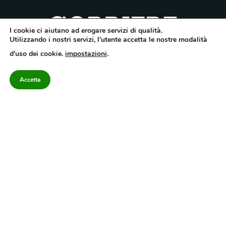
I cookie ci aiutano ad erogare servizi di qualità.
Utilizzando i nostri servizi, l'utente accetta le nostre modalità
Quotidiano dell’Irpinia, a diffusione regionale. Reg. Trib. di Avellino n.7/12 del
d'uso dei cookie.
impostazioni
.
10/9/2012. Iscritto nel Registro Operatori di Comunicazione al n.7671
Direttore responsabile Gianni Festa – Corriere srl – Via Annarumma 39/A 83100
Avellino – Cap.Soc. 20.000 € – REA 187346 – PI/CF. Reg. naz. stampa 10218/99
Accetta
Categorie
Approfondimenti
Contattaci
redazione@corriereirp
Campania
L’editoriale
0825 55 79 03
Politica
VivIrpinia
Economia
Enogastronomia
Cronaca
Salute e Benessere
Irpinia
Confidenziale
Cultura
Annuario 2026
Sport
Attualità