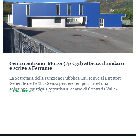
Centro autismo, Morsa (Fp Cgil) attacca il sindaco
e scrive a Ferrante
La Segretaria della Funzione Pubblica Cgil scrive al Direttore
Generale dell’ASL: «Senza perdere tempo si trovi una
soluzione logistica alternativa al centro di Contrada Valle»...
di
redazione web
-
7 Set 2023