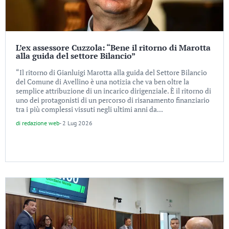
L’ex assessore Cuzzola: “Bene il ritorno di Marotta
alla guida del settore Bilancio”
“Il ritorno di Gianluigi Marotta alla guida del Settore Bilancio
del Comune di Avellino è una notizia che va ben oltre la
semplice attribuzione di un incarico dirigenziale. È il ritorno di
uno dei protagonisti di un percorso di risanamento finanziario
tra i più complessi vissuti negli ultimi anni da...
di
redazione web
-
2 Lug 2026