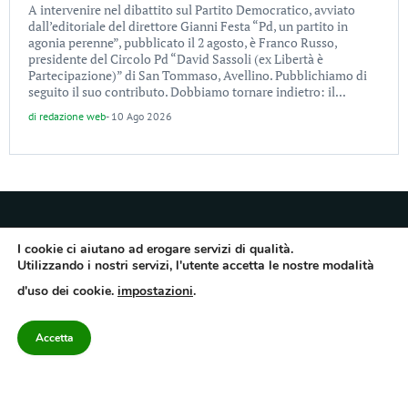
A intervenire nel dibattito sul Partito Democratico, avviato
dall’editoriale del direttore Gianni Festa “Pd, un partito in
agonia perenne”, pubblicato il 2 agosto, è Franco Russo,
presidente del Circolo Pd “David Sassoli (ex Libertà è
Partecipazione)” di San Tommaso, Avellino. Pubblichiamo di
seguito il suo contributo. Dobbiamo tornare indietro: il...
di
redazione web
-
10 Ago 2026
I cookie ci aiutano ad erogare servizi di qualità.
Utilizzando i nostri servizi, l'utente accetta le nostre modalità
Quotidiano dell’Irpinia, a diffusione regionale. Reg. Trib. di Avellino n.7/12 del
d'uso dei cookie.
impostazioni
.
10/9/2012. Iscritto nel Registro Operatori di Comunicazione al n.7671
Direttore responsabile Gianni Festa – Corriere srl – Via Annarumma 39/A 83100
Avellino – Cap.Soc. 20.000 € – REA 187346 – PI/CF. Reg. naz. stampa 10218/99
Accetta
Categorie
Approfondimenti
Contattaci
redazione@corriereirp
Campania
L’editoriale