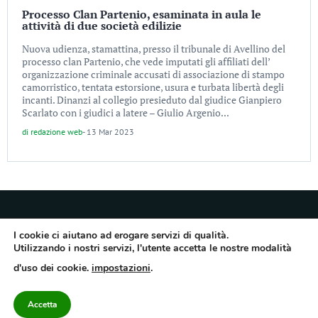
Processo Clan Partenio, esaminata in aula le
attività di due società edilizie
Nuova udienza, stamattina, presso il tribunale di Avellino del
processo clan Partenio, che vede imputati gli affiliati dell’
organizzazione criminale accusati di associazione di stampo
camorristico, tentata estorsione, usura e turbata libertà degli
incanti. Dinanzi al collegio presieduto dal giudice Gianpiero
Scarlato con i giudici a latere – Giulio Argenio...
di
redazione web
-
13 Mar 2023
I cookie ci aiutano ad erogare servizi di qualità.
Utilizzando i nostri servizi, l'utente accetta le nostre modalità
Quotidiano dell’Irpinia, a diffusione regionale. Reg. Trib. di Avellino n.7/12 del
d'uso dei cookie.
impostazioni
.
10/9/2012. Iscritto nel Registro Operatori di Comunicazione al n.7671
Direttore responsabile Gianni Festa – Corriere srl – Via Annarumma 39/A 83100
Avellino – Cap.Soc. 20.000 € – REA 187346 – PI/CF. Reg. naz. stampa 10218/99
Accetta