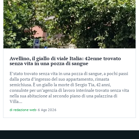
Avellino, il giallo di viale Italia: 42enne trovato
senza vita in una pozza di sangue
E’stato trovato senza vita in una pozza di sangue, a pochi passi
dalla porta d’ingresso del suo appartamento, rimasta
semichiusa. È un giallo la morte di Sergio Tia, 42 anni,
consulnte per un’agenzia di lavoro interinale trovato senza vita
nella sua abitazione al secondo piano di una palazzina di
Villa...
di
redazione web
-
6 Ago 2026