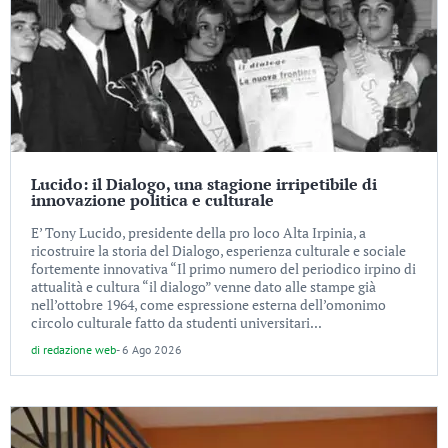
Lucido: il Dialogo, una stagione irripetibile di
innovazione politica e culturale
E’ Tony Lucido, presidente della pro loco Alta Irpinia, a
ricostruire la storia del Dialogo, esperienza culturale e sociale
fortemente innovativa “Il primo numero del periodico irpino di
attualità e cultura “il dialogo” venne dato alle stampe già
nell’ottobre 1964, come espressione esterna dell’omonimo
circolo culturale fatto da studenti universitari...
di
redazione web
-
6 Ago 2026