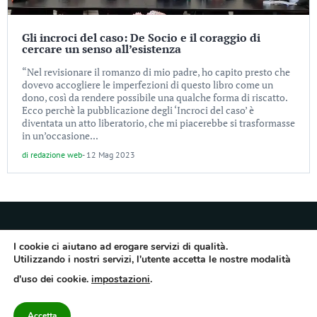
Gli incroci del caso: De Socio e il coraggio di
cercare un senso all’esistenza
“Nel revisionare il romanzo di mio padre, ho capito presto che
dovevo accogliere le imperfezioni di questo libro come un
dono, così da rendere possibile una qualche forma di riscatto.
Ecco perchè la pubblicazione degli ‘Incroci del caso’ è
diventata un atto liberatorio, che mi piacerebbe si trasformasse
in un’occasione...
di
redazione web
-
12 Mag 2023
I cookie ci aiutano ad erogare servizi di qualità.
Utilizzando i nostri servizi, l'utente accetta le nostre modalità
Quotidiano dell’Irpinia, a diffusione regionale. Reg. Trib. di Avellino n.7/12 del
d'uso dei cookie.
impostazioni
.
10/9/2012. Iscritto nel Registro Operatori di Comunicazione al n.7671
Direttore responsabile Gianni Festa – Corriere srl – Via Annarumma 39/A 83100
Avellino – Cap.Soc. 20.000 € – REA 187346 – PI/CF. Reg. naz. stampa 10218/99
Accetta