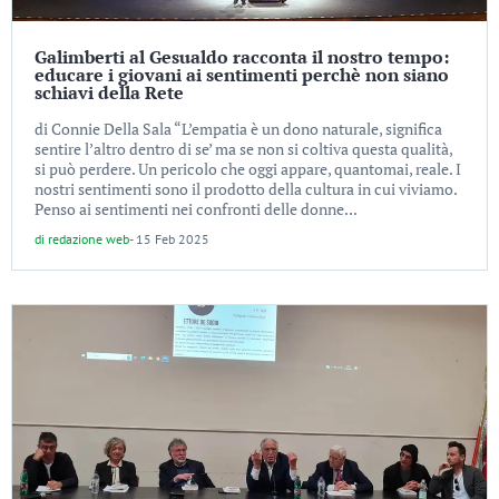
Galimberti al Gesualdo racconta il nostro tempo:
educare i giovani ai sentimenti perchè non siano
schiavi della Rete
di Connie Della Sala “L’empatia è un dono naturale, significa
sentire l’altro dentro di se’ ma se non si coltiva questa qualità,
si può perdere. Un pericolo che oggi appare, quantomai, reale. I
nostri sentimenti sono il prodotto della cultura in cui viviamo.
Penso ai sentimenti nei confronti delle donne...
di
redazione web
-
15 Feb 2025