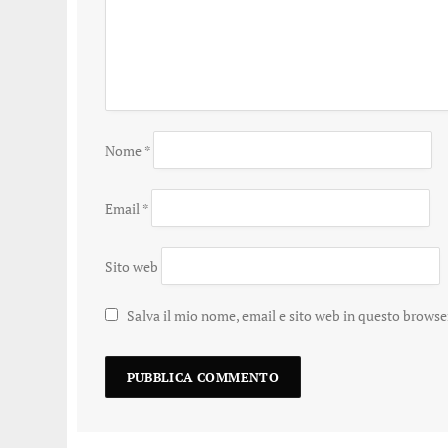
Nome
*
Email
*
Sito web
Salva il mio nome, email e sito web in questo brows