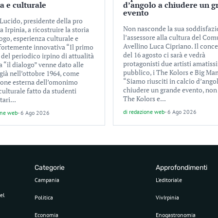
ca e culturale
d’angolo a chiudere un g
evento
Lucido, presidente della pro
Non nasconde la sua soddisfaz
a Irpinia, a ricostruire la storia
l’assessore alla cultura del Com
ogo, esperienza culturale e
Avellino Luca Cipriano. Il conc
 fortemente innovativa “Il primo
del 16 agosto ci sarà e vedrà
el periodico irpino di attualità
protagonisti due artisti amatiss
a “il dialogo” venne dato alle
pubblico, i The Kolors e Big Ma
già nell’ottobre 1964, come
“Siamo riusciti in calcio d’ango
ione esterna dell’omonimo
chiudere un grande evento, non
culturale fatto da studenti
The Kolors e...
tari...
di
redazione web
-
6 Ago 2026
one web
-
6 Ago 2026
Categorie
Approfondimenti
Campania
L’editoriale
el
Politica
VivIrpinia
Economia
Enogastronomia