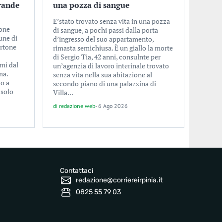
rande
una pozza di sangue
E’stato trovato senza vita in una pozza
ione
di sangue, a pochi passi dalla porta
une di
d’ingresso del suo appartamento,
ertone
rimasta semichiusa. È un giallo la morte
di Sergio Tia, 42 anni, consulnte per
imi dal
un’agenzia di lavoro interinale trovato
ma.
senza vita nella sua abitazione al
lo a
secondo piano di una palazzina di
 solo
Villa...
di
redazione web
-
6 Ago 2026
Contattaci
redazione@corriereirpinia.it
0825 55 79 03