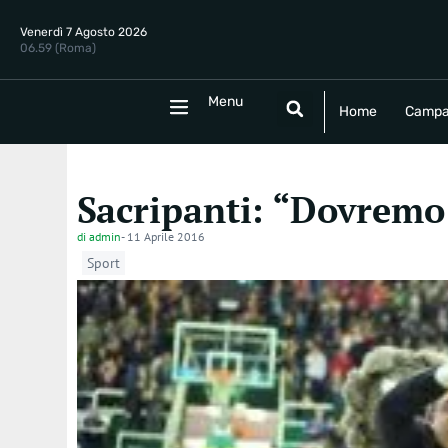
Venerdì 7 Agosto 2026
06.59 (Roma)
Menu
Menu
Home
Campania
Politica
E
Home
Campa
Sacripanti: “Dovremo e
di
admin
-
11 Aprile 2016
Sport