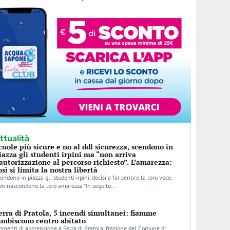
ttualità
cuole più sicure e no al ddl sicurezza, scendono in
iazza gli studenti irpini ma “non arriva
’autorizzazione al percorso richiesto”. L’amarezza:
osì si limita la nostra libertà
endono in piazza gli studenti irpini, decisi a far sentire la loro voce.
n nascondono la loro amarezza “In seguito…
erra di Pratola, 5 incendi simultanei: fiamme
ambiscono centro abitato
menti di apprensione a Serra di Pratola, frazione del Comune di