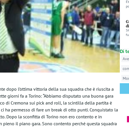
E’
po
G
d
Si
fu
Di 
Ave
co
Mo
te dopo l’ottima vittoria della sua squadra che è riuscita a
sette giorni fa a Torino: “Abbiamo disputato una buona gara
acco di Cremona sui pick and roll, la scintilla della partita è
ci ha permesso di fare un break di otto punti. Conquistato la
tto. Dopo la sconfitta di Torino non ero contento e in
in pieno il piano gara. Sono contento perché questa squadra