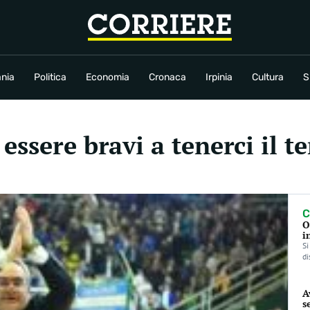
conomia
Cronaca
Irpinia
Cultura
Sport
Rubriche
nia
Politica
Economia
Cronaca
Irpinia
Cultura
S
ssere bravi a tenerci il t
C
O
i
Si
di
A
s