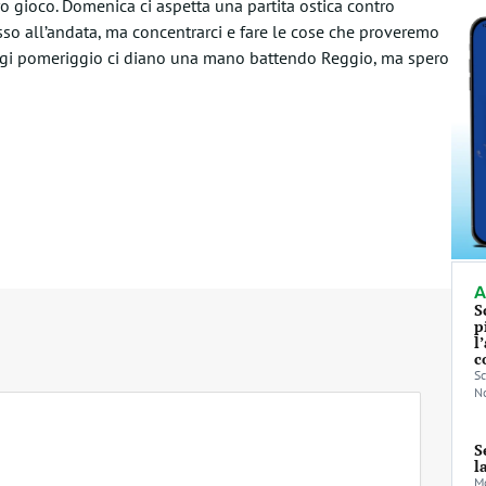
ro gioco. Domenica ci aspetta una partita ostica contro
o all’andata, ma concentrarci e fare le cose che proveremo
oggi pomeriggio ci diano una mano battendo Reggio, ma spero
A
S
p
l
c
Sc
No
S
l
Mo