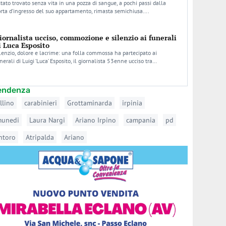
stato trovato senza vita in una pozza di sangue, a pochi passi dalla
rta d’ingresso del suo appartamento, rimasta semichiusa….
iornalista ucciso, commozione e silenzio ai funerali
i Luca Esposito
lenzio, dolore e lacrime: una folla commossa ha partecipato ai
nerali di Luigi ‘Luca’ Esposito, il giornalista 53enne ucciso tra…
tendenza
llino
carabinieri
Grottaminarda
irpinia
munedi
Laura Nargi
Ariano Irpino
campania
pd
ntoro
Atripalda
Ariano