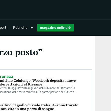
magazine online
port
Rubriche
magazine online
erzo posto”
ronaca
micidio Colalongo, Woodcock deposita nuove
ntercettazioni al Riesame
 è tenuta oggi davanti ai giudici del Tribunale del Riesame la
scussione del ricorso relativo alla partecipazione di Alduccio…
vellino, il giallo di viale Italia: 42enne trovato
enza vita in una pozza di sangue