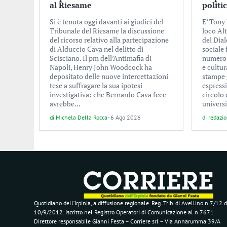
al Riesame
politi
Si è tenuta oggi davanti ai giudici del
E’ Tony 
Tribunale del Riesame la discussione
loco Alt
del ricorso relativo alla partecipazione
del Dial
di Alduccio Cava nel delitto di
sociale
Scisciano. Il pm dell’Antimafia di
numero d
Napoli, Henry John Woodcock ha
e cultur
depositato delle nuove intercettazioni
stampe 
tese a suffragare la sua ipotesi
espress
investigativa: che Bernardo Cava fece
circolo 
avrebbe...
universi
di
Michela Della Rocca
-
6 Ago 2026
di
redazi
Quotidiano dell’Irpinia, a diffusione regionale. Reg. Trib. di Avellino n.7/12 d
10/9/2012. Iscritto nel Registro Operatori di Comunicazione al n.7671
Direttore responsabile Gianni Festa – Corriere srl – Via Annarumma 39/A