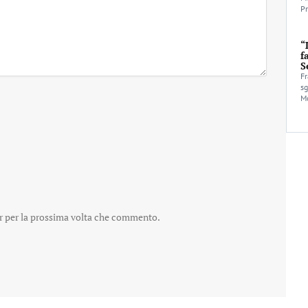
Pr
“
f
S
Fr
sg
Mo
er per la prossima volta che commento.