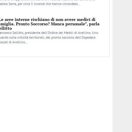
atola Serra, per circa 5 incendi che hanno circondato…
Le aree interne rischiano di non avere medici di
amiglia. Pronto Soccorso? Manca personale”, parla
ellitto
ancesco Sellitto, presidente dell’Ordine dei Medici di Avellino. Uno
uardo sulle criticità territoriali, dal pronto soccorso dell’Ospedale
scati di Avellino…