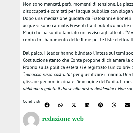
Non sono mancati, però, momenti di tensione. La piazza 
disoccupati e comitati per l’acqua pubblica con slogan 
Dopo una mediazione guidata da Fratoianni e Bonelli (e 
acque si sono calmate. Presenti tra il pubblico anche i
Magi che ha subito lanciato un avviso agli alleati:
“Non
contro lo sbarramento delle firme per le liste elettorali
Dal palco, i leader hanno blindato l’intesa sui temi so
Costituzione (tanto che Conte propone di chiamare la co
Proprio sulla politica estera si è registrato l’unico bri
“minaccia russa costruita”
per giustificare il riarmo. Una
glissare per non incrinare l’immagine dell’unità. Il m
abbiamo regalato il Paese alla destra dividendoci. Non su
Condividi
redazione web