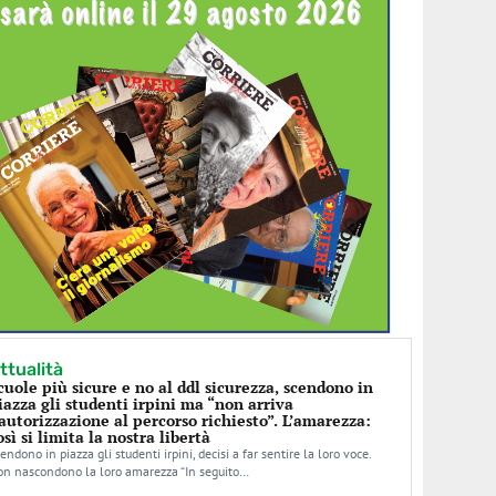
ttualità
cuole più sicure e no al ddl sicurezza, scendono in
iazza gli studenti irpini ma “non arriva
’autorizzazione al percorso richiesto”. L’amarezza:
osì si limita la nostra libertà
endono in piazza gli studenti irpini, decisi a far sentire la loro voce.
n nascondono la loro amarezza “In seguito…