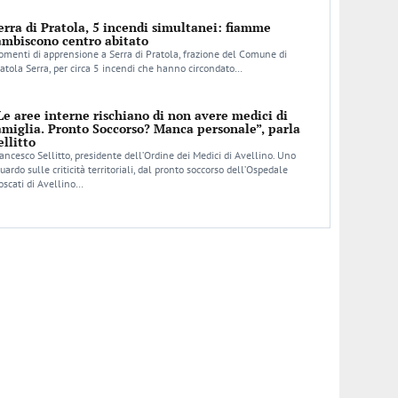
erra di Pratola, 5 incendi simultanei: fiamme
ambiscono centro abitato
menti di apprensione a Serra di Pratola, frazione del Comune di
atola Serra, per circa 5 incendi che hanno circondato…
Le aree interne rischiano di non avere medici di
amiglia. Pronto Soccorso? Manca personale”, parla
ellitto
ancesco Sellitto, presidente dell’Ordine dei Medici di Avellino. Uno
uardo sulle criticità territoriali, dal pronto soccorso dell’Ospedale
scati di Avellino…