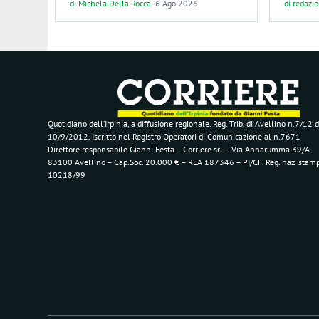
di
Michela Della Rocca
-
6 Ago 2026
di
redazi
Quotidiano dell’Irpinia, a diffusione regionale. Reg. Trib. di Avellino n.7/12 d
10/9/2012. Iscritto nel Registro Operatori di Comunicazione al n.7671
Direttore responsabile Gianni Festa – Corriere srl – Via Annarumma 39/A
83100 Avellino – Cap.Soc. 20.000 € – REA 187346 – PI/CF. Reg. naz. stam
10218/99