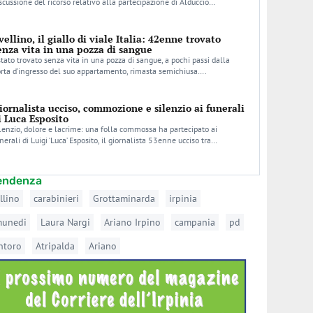
scussione del ricorso relativo alla partecipazione di Alduccio…
vellino, il giallo di viale Italia: 42enne trovato
enza vita in una pozza di sangue
stato trovato senza vita in una pozza di sangue, a pochi passi dalla
rta d’ingresso del suo appartamento, rimasta semichiusa….
iornalista ucciso, commozione e silenzio ai funerali
i Luca Esposito
lenzio, dolore e lacrime: una folla commossa ha partecipato ai
nerali di Luigi ‘Luca’ Esposito, il giornalista 53enne ucciso tra…
tendenza
llino
carabinieri
Grottaminarda
irpinia
munedi
Laura Nargi
Ariano Irpino
campania
pd
ntoro
Atripalda
Ariano