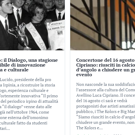
: il Dialogo, una stagione
Concertone del 16 agosto
tibile di innovazione
Cipriano: riusciti in calci
ca e culturale
d’angolo a chiudere un g
evento
Lucido, presidente della pro
Non nasconde la sua soddisfaz
a Irpinia, a ricostruire la storia
l’assessore alla cultura del Com
ogo, esperienza culturale e
Avellino Luca Cipriano. Il conc
 fortemente innovativa “Il primo
del 16 agosto ci sarà e vedrà
el periodico irpino di attualità
protagonisti due artisti amatiss
a “il dialogo” venne dato alle
pubblico, i The Kolors e Big Ma
già nell’ottobre 1964, come
“Siamo riusciti in calcio d’ango
ione esterna dell’omonimo
chiudere un grande evento, non
culturale fatto da studenti
The Kolors e...
tari...