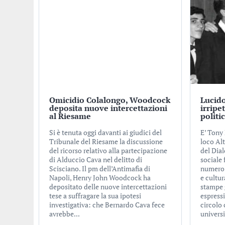
Omicidio Colalongo, Woodcock
Lucido
deposita nuove intercettazioni
irripe
al Riesame
politi
Si è tenuta oggi davanti ai giudici del
E’ Tony 
Tribunale del Riesame la discussione
loco Alt
del ricorso relativo alla partecipazione
del Dial
di Alduccio Cava nel delitto di
sociale
Scisciano. Il pm dell’Antimafia di
numero d
Napoli, Henry John Woodcock ha
e cultur
depositato delle nuove intercettazioni
stampe 
tese a suffragare la sua ipotesi
espress
investigativa: che Bernardo Cava fece
circolo 
avrebbe...
universi