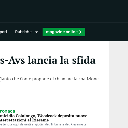
magazine online
port
Rubriche
magazine online
s-Avs lancia la sfida
e (tanto che Conte propone di chiamare la coalizione
ronaca
micidio Colalongo, Woodcock deposita nuove
ntercettazioni al Riesame
 è tenuta oggi davanti ai giudici del Tribunale del Riesame la