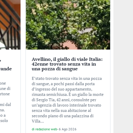
,
Avellino, il giallo di viale Italia:
o
42enne trovato senza vita in
rande
una pozza di sangue
E’stato trovato senza vita in una pozza
ione
di sangue, a pochi passi dalla porta
une di
d’ingresso del suo appartamento,
ertone
rimasta semichiusa. È un giallo la morte
di Sergio Tia, 42 anni, consulnte per
imi dal
un’agenzia di lavoro interinale trovato
ma.
senza vita nella sua abitazione al
lo a
secondo piano di una palazzina di
 solo
Villa...
di
redazione web
-
6 Ago 2026