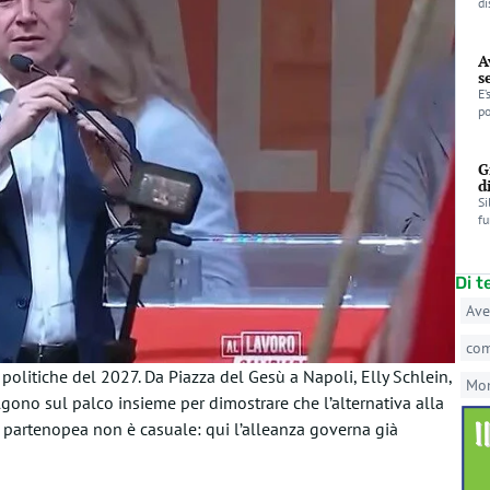
di
A
s
E’
po
G
d
Si
fu
Di 
Ave
co
e politiche del 2027. Da Piazza del Gesù a Napoli, Elly Schlein,
Mo
gono sul palco insieme per dimostrare che l’alternativa alla
ttà partenopea non è casuale: qui l’alleanza governa già