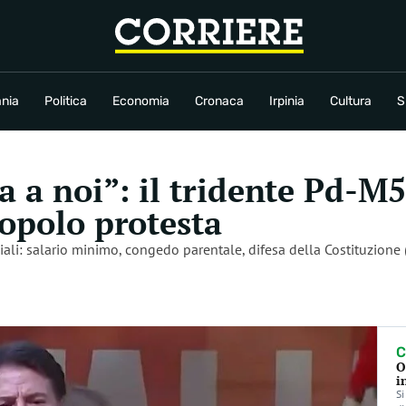
conomia
Cronaca
Irpinia
Cultura
Sport
Rubriche
nia
Politica
Economia
Cronaca
Irpinia
Cultura
S
a a noi”: il tridente Pd-M5
Popolo protesta
ciali: salario minimo, congedo parentale, difesa della Costituzion
C
O
i
Si