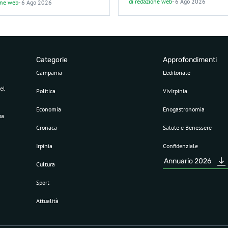
di
redazione web
-
6 Ago 2026
one web
-
6 Ago 2026
Categorie
Approfondimenti
Campania
L’editoriale
el
Politica
VivIrpinia
Economia
Enogastronomia
pa
Cronaca
Salute e Benessere
Irpinia
Confidenziale
Annuario 2026
Cultura
Sport
Attualità