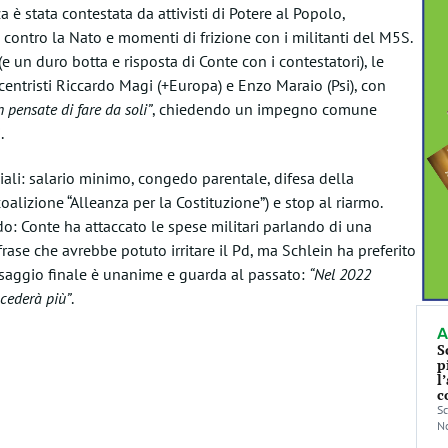
è stata contestata da attivisti di Potere al Popolo,
contro la Nato e momenti di frizione con i militanti del M5S.
un duro botta e risposta di Conte con i contestatori), le
 centristi Riccardo Magi (+Europa) e Enzo Maraio (Psi), con
 pensate di fare da soli”
, chiedendo un impegno comune
.
ciali: salario minimo, congedo parentale, difesa della
alizione “Alleanza per la Costituzione”) e stop al riarmo.
vido: Conte ha attaccato le spese militari parlando di una
 frase che avrebbe potuto irritare il Pd, ma Schlein ha preferito
essaggio finale è unanime e guarda al passato:
“Nel 2022
ccederà più”
.
A
S
p
l
c
Sc
No