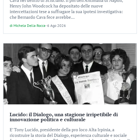
Cava nel delitto di Scisciano. Il pm dell’Antimafia di Napoli,
Henry John Woodcock ha depositato delle nuove
intercettazioni tese a suffragare la sua ipotesi investigativa:
che Bernardo Cava fece avrebbe...
di
Michela Della Rocca
-
6 Ago 2026
Lucido: il Dialogo, una stagione irripetibile di
innovazione politica e culturale
E’ Tony Lucido, presidente della pro loco Alta Irpinia, a
ricostruire la storia del Dialogo, esperienza culturale e sociale