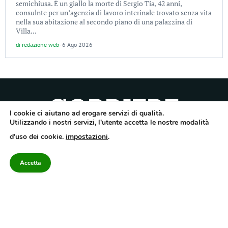
semichiusa. È un giallo la morte di Sergio Tia, 42 anni,
consulnte per un’agenzia di lavoro interinale trovato senza vita
nella sua abitazione al secondo piano di una palazzina di
Villa...
di
redazione web
-
6 Ago 2026
I cookie ci aiutano ad erogare servizi di qualità.
Utilizzando i nostri servizi, l'utente accetta le nostre modalità
Quotidiano dell’Irpinia, a diffusione regionale. Reg. Trib. di Avellino n.7/12 del
d'uso dei cookie.
impostazioni
.
10/9/2012. Iscritto nel Registro Operatori di Comunicazione al n.7671
Direttore responsabile Gianni Festa – Corriere srl – Via Annarumma 39/A 83100
Avellino – Cap.Soc. 20.000 € – REA 187346 – PI/CF. Reg. naz. stampa 10218/99
Accetta
Categorie
Approfondimenti
Contattaci
redazione@corriereirp
Campania
L’editoriale
0825 55 79 03
Politica
VivIrpinia
Economia
Enogastronomia