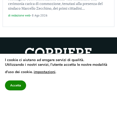
cerimonia carica di commozione, tenutasi alla presenza del
sindaco Marcello Zecchino, dei primi cittadini...
di
redazione web
-
8 Ago 2026
I cookie ci aiutano ad erogare servizi di qualità.
Quotidiano dell’Irpinia, a diffusione regionale. Reg. Trib. di Avellino n.7/12 del
Utilizzando i nostri servizi, l'utente accetta le nostre modalità
10/9/2012. Iscritto nel Registro Operatori di Comunicazione al n.7671
d'uso dei cookie.
impostazioni
.
Direttore responsabile Gianni Festa – Corriere srl – Via Annarumma 39/A 83100
Avellino – Cap.Soc. 20.000 € – REA 187346 – PI/CF. Reg. naz. stampa 10218/99
Accetta
Categorie
Approfondimenti
Contattaci
redazione@corriereirp
Campania
L’editoriale
0825 55 79 03
Politica
VivIrpinia
Economia
Enogastronomia