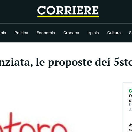
conomia
Cronaca
Irpinia
Cultura
Sport
Rubriche
nia
Politica
Economia
Cronaca
Irpinia
Cultura
S
nziata, le proposte dei 5s
C
O
i
Si
di
A
s