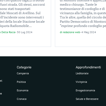
nto con quattro ragazzi a bordo
di Montoro Inferiore e apprezz
 fuori strada. Gli stessi, soccorsi
medico chirurgo. Tante le
 sono stati trasportati
testimonianze di cordoglio e di
dale Moscati di Avellino. Sul
vicinanza alla famiglia, in quest
ll’incidente sono intervenuti i
Tra le altre, quella del circolo de
eri della locale Stazione locale
Partito Democratico di Montoro
Aliquota Radiomobile...
“esprime profondo cordoglio per
a Della Rocca
-
30 Lug 2024
di
redazione web
-
4 Mag 2024
Categorie
Approfondimenti
Campania
L’editoriale
el
Politica
VivIrpinia
Economia
Enogastronomia
pa
Cronaca
Salute e Benessere