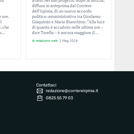
ato
avanti nel suo progetto, dopo la notizia,
diffusa in anteprima dal Corriere
dell’Irpinia, di un nuovo accordo
e ore.
politico-amministrativo tra Girolamo
l
Giaquinto e Mario Bianchino: “Alla luce
, che
di quanto è accaduto nelle ultime ore –
...
dice Torello – è ancora maggiore il...
di
redazione web
-
2 Mag 2024
Contattaci
redazione@corriereirpinia.it
0825 55 79 03