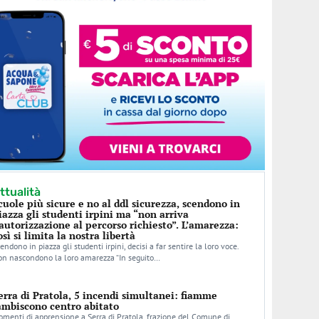
ttualità
cuole più sicure e no al ddl sicurezza, scendono in
iazza gli studenti irpini ma “non arriva
’autorizzazione al percorso richiesto”. L’amarezza:
osì si limita la nostra libertà
endono in piazza gli studenti irpini, decisi a far sentire la loro voce.
n nascondono la loro amarezza “In seguito…
erra di Pratola, 5 incendi simultanei: fiamme
ambiscono centro abitato
menti di apprensione a Serra di Pratola, frazione del Comune di