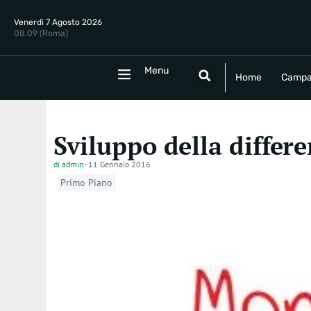
Venerdì 7 Agosto 2026
08.09 (Roma)
Menu
Menu
Home
Campania
Politica
E
Home
Campa
Sviluppo della differe
di
admin
-
11 Gennaio 2016
Primo Piano