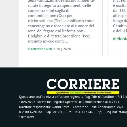
della valutazione del rischio ambiente-
Fiat Pu
salute in seguito a superamenti delle
è uscita
concentrazioni soglia di
dal 118,
contaminazione (Csc) per
all’ospe
tricloroetilene (Tce), classificato come
luogo de
cancerogeno e associato al tumore del
Carabini
rene, del fegato e al linfoma non-
e dell’
Hodgkin, e di tetracloroetilene (Pce),
di
Michel
ritenuto invece come...
di
redazione web
-
6 Mag 2026
Quotidiano dell’Irpinia, a diffusione regionale. Reg. Trib. di Avellino n.7/12 d
10/9/2012. Iscritto nel Registro Operatori di Comunicazione al n.7671
Direttore responsabile Gianni Festa – Corriere srl – Via Annarumma 39/A
83100 Avellino – Cap.Soc. 20.000 € – REA 187346 – PI/CF. Reg. naz. stam
10218/99