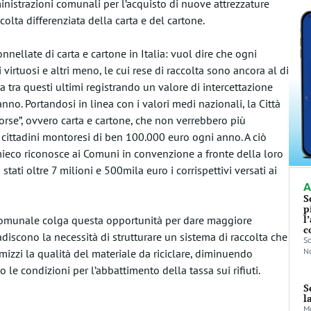
inistrazioni comunali per l’acquisto di nuove attrezzature
colta differenziata della carta e del cartone.
onnellate di carta e cartone in Italia: vuol dire che ogni
virtuosi e altri meno, le cui rese di raccolta sono ancora al di
a tra questi ultimi registrando un valore di intercettazione
no. Portandosi in linea con i valori medi nazionali, la Città
orse”, ovvero carta e cartone, che non verrebbero più
i cittadini montoresi di ben 100.000 euro ogni anno. A ciò
ieco riconosce ai Comuni in convenzione a fronte della loro
stati oltre 7 milioni e 500mila euro i corrispettivi versati ai
A
S
p
l
 comunale colga questa opportunità per dare maggiore
c
discono la necessità di strutturare un sistema di raccolta che
Sc
No
mizzi la qualità del materiale da riciclare, diminuendo
 le condizioni per l’abbattimento della tassa sui rifiuti.
S
l
Mo