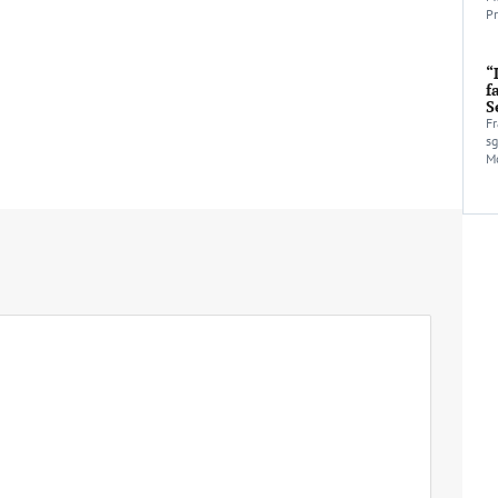
Pr
“
f
S
Fr
sg
Mo