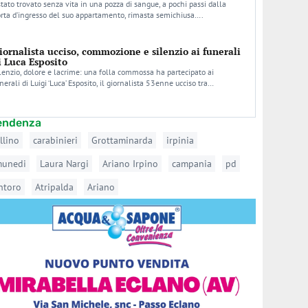
stato trovato senza vita in una pozza di sangue, a pochi passi dalla
rta d’ingresso del suo appartamento, rimasta semichiusa….
iornalista ucciso, commozione e silenzio ai funerali
i Luca Esposito
lenzio, dolore e lacrime: una folla commossa ha partecipato ai
nerali di Luigi ‘Luca’ Esposito, il giornalista 53enne ucciso tra…
tendenza
llino
carabinieri
Grottaminarda
irpinia
munedi
Laura Nargi
Ariano Irpino
campania
pd
ntoro
Atripalda
Ariano