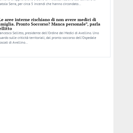
atola Serra, per circa 5 incendi che hanno circondato…
Le aree interne rischiano di non avere medici di
amiglia. Pronto Soccorso? Manca personale”, parla
ellitto
ancesco Sellitto, presidente dell’Ordine dei Medici di Avellino. Uno
uardo sulle criticità territoriali, dal pronto soccorso dell’Ospedale
scati di Avellino…