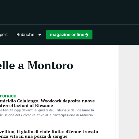
magazine online
port
Rubriche
magazine online
telle a Montoro
ronaca
micidio Colalongo, Woodcock deposita nuove
ntercettazioni al Riesame
 è tenuta oggi davanti ai giudici del Tribunale del Riesame la
scussione del ricorso relativo alla partecipazione di Alduccio…
vellino, il giallo di viale Italia: 42enne trovato
enza vita in una pozza di sangue