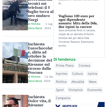
tecnici sui
di…
telefoni: il 5
luglio tocca al
neo sindaco
Vogliono 100 euro per
Nargi
ogni dipendente
assunto: blitz della Dda,
di
Michela
-
1 Lug
due irpini in carcere
Della Rocca
2024
Sono entrambi finiti in carcere,
colpiti da un decreto di fermo
emesso dal pm della Dda
Vincenzo Toscano. Estorsione,
Inchiesta
anche…
Eurochocolat
e, slitta ad
ottobre la
Di tendenza
decisione del
Riesame sul
Primo Piano
Cronaca
ricorso dalla
Procura
Inprimo
Cultura
Irpinia
di
Michela
-
21 Giu
Della Rocca
2024
Politica
Attualità
News
Sport
VivIrpinia
Economia
Inchiesta
Campania
Dolce vita, il
Riesame