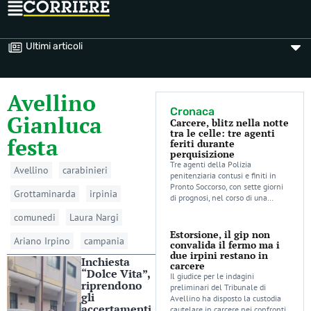
Ultimi articoli
Avellino
Cronaca
Gianluca
Carcere, blitz nella notte
tra le celle: tre agenti
festa
feriti durante
perquisizione
Tre agenti della Polizia
Avellino
carabinieri
penitenziaria contusi e finiti in
Pronto Soccorso, con sette giorni
Grottaminarda
irpinia
di prognosi, nel corso di una…
comunedi
Laura Nargi
Estorsione, il gip non
Ariano Irpino
campania
convalida il fermo ma i
due irpini restano in
Inchiesta
carcere
“Dolce Vita”,
Il giudice per le indagini
riprendono
preliminari del Tribunale di
gli
Avellino ha disposto la custodia
accertamenti
cautelare in carcere nei confronti