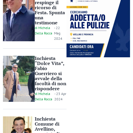
respinge il
ricorso di
Festa. Spunta
una
testimone
di
Michela
-
22
Della Rocca
Mag
2024
Inchiesta
“Dolce Vita”,
Fabio
Guerriero si
avvale della
facoltà di non
rispondere
di
Michela
-
23 Apr
Della Rocca
2024
Inchiesta
Comune di
Avellino,