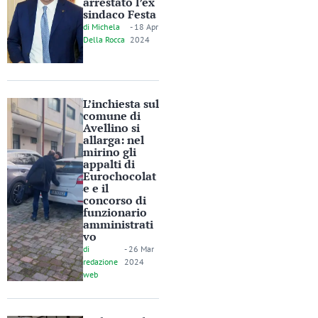
arrestato l’ex
sindaco Festa
di
Michela
-
18 Apr
Della Rocca
2024
L’inchiesta sul
comune di
Avellino si
allarga: nel
mirino gli
appalti di
Eurochocolat
e e il
concorso di
funzionario
amministrati
vo
di
-
26 Mar
redazione
2024
web