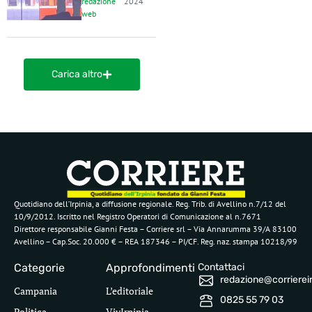
redazione
2024
web
Carica altro
Quotidiano dell’Irpinia, a diffusione regionale. Reg. Trib. di Avellino n.7/12 del
10/9/2012. Iscritto nel Registro Operatori di Comunicazione al n.7671
Direttore responsabile Gianni Festa – Corriere srl – Via Annarumma 39/A 83100
Avellino – Cap.Soc. 20.000 € – REA 187346 – PI/CF. Reg. naz. stampa 10218/99
Categorie
Approfondimenti
Contattaci
redazione@corriereirp
Campania
L’editoriale
0825 55 79 03
Politica
VivIrpinia