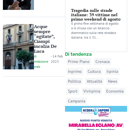
Tragedia sulle strade
italiane: 39 vittime nel
primo weekend di agosto
Il primo fine settimana di agosto
Acque
si è chiuso con un bilancio
sempre
drammatico sulla rete stradale
“agitate”,
italiana: tra il 31…
Ciampi
incalza De
Luca
Di tendenza
di
-
14 Feb
Primo Piano
Cronaca
redazione
2023
web
Inprimo
Cultura
Irpinia
Politica
Attualità
News
Sport
VivIrpinia
Economia
Campania