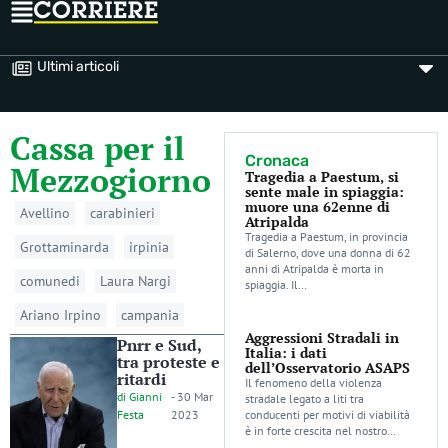
Ultimi articoli
Cassa per il
Cronaca
Mezzogiorno
Tragedia a Paestum, si
sente male in spiaggia:
muore una 62enne di
Avellino
carabinieri
Atripalda
Tragedia a Paestum, in provincia
Grottaminarda
irpinia
di Salerno, dove una donna di 62
anni di Atripalda è morta in
comunedi
Laura Nargi
spiaggia. Il…
Ariano Irpino
campania
Aggressioni Stradali in
Pnrr e Sud,
Italia: i dati
tra proteste e
dell’Osservatorio ASAPS
ritardi
Il fenomeno della violenza
di
Gianni
-
30 Mar
stradale legato a liti tra
Festa
2023
conducenti per motivi di viabilità
è in forte crescita nel nostro…