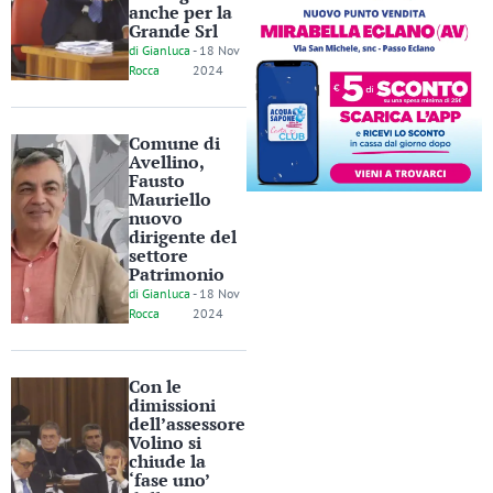
anche per la
Grande Srl
di
Gianluca
-
18 Nov
Rocca
2024
Comune di
Avellino,
Fausto
Mauriello
nuovo
dirigente del
settore
Patrimonio
di
Gianluca
-
18 Nov
Rocca
2024
Con le
dimissioni
dell’assessore
Volino si
chiude la
‘fase uno’