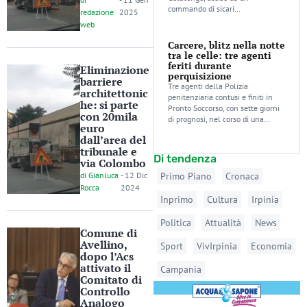
commando di sicari…
redazione
2025
web
Carcere, blitz nella notte
tra le celle: tre agenti
feriti durante
Eliminazione
perquisizione
barriere
Tre agenti della Polizia
architettonic
penitenziaria contusi e finiti in
he: si parte
Pronto Soccorso, con sette giorni
con 20mila
di prognosi, nel corso di una…
euro
dall’area del
tribunale e
Di tendenza
via Colombo
di
Gianluca
-
12 Dic
Primo Piano
Cronaca
Rocca
2024
Inprimo
Cultura
Irpinia
Politica
Attualità
News
Comune di
Avellino,
Sport
VivIrpinia
Economia
dopo l’Acs
attivato il
Campania
Comitato di
Controllo
Analogo