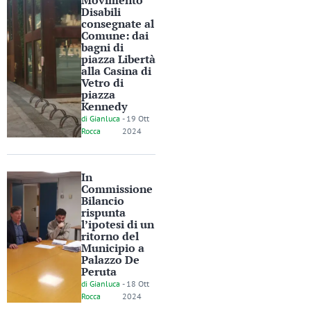
Movimento
Disabili
consegnate al
Comune: dai
bagni di
piazza Libertà
alla Casina di
Vetro di
piazza
Kennedy
di
Gianluca
-
19 Ott
Rocca
2024
In
Commissione
Bilancio
rispunta
l’ipotesi di un
ritorno del
Municipio a
Palazzo De
Peruta
di
Gianluca
-
18 Ott
Rocca
2024