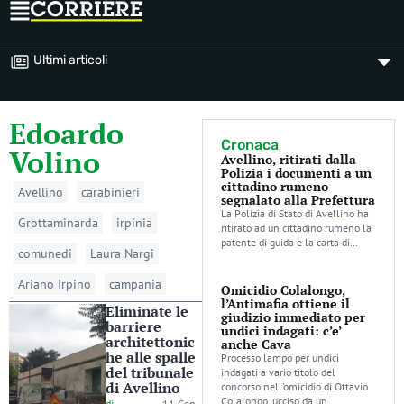
Ultimi articoli
Edoardo
Cronaca
Volino
Avellino, ritirati dalla
Polizia i documenti a un
cittadino rumeno
Avellino
carabinieri
segnalato alla Prefettura
La Polizia di Stato di Avellino ha
Grottaminarda
irpinia
ritirato ad un cittadino rumeno la
patente di guida e la carta di…
comunedi
Laura Nargi
Ariano Irpino
campania
Omicidio Colalongo,
l’Antimafia ottiene il
Eliminate le
giudizio immediato per
barriere
undici indagati: c’e’
architettonic
anche Cava
he alle spalle
Processo lampo per undici
del tribunale
indagati a vario titolo del
di Avellino
concorso nell’omicidio di Ottavio
Colalongo, ucciso da un
di
-
11 Gen