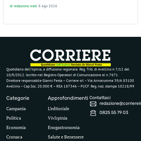
di
redazione web
-
8 Ago 2026
Quotidiano dell’Irpinia, a diffusione regionale. Reg. Trib. di Avellino n.7/12 del
10/9/2012. Iscritto nel Registro Operatori di Comunicazione al n.7671
Direttore responsabile Gianni Festa – Corriere srl – Via Annarumma 39/A 83100
Avellino – Cap.Soc. 20.000 € – REA 187346 – PI/CF. Reg. naz. stampa 10218/99
Categorie
Approfondimenti
Contattaci
redazione@corriereirp
Campania
L’editoriale
0825 55 79 03
Politica
VivIrpinia
Economia
Enogastronomia
Cronaca
Salute e Benessere