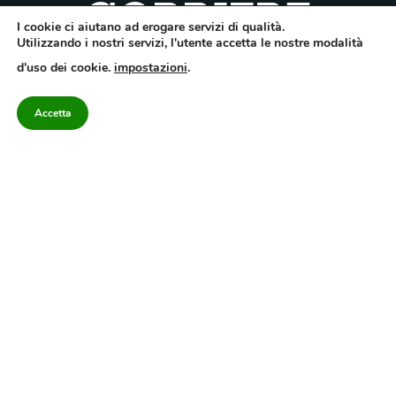
I cookie ci aiutano ad erogare servizi di qualità.
Utilizzando i nostri servizi, l'utente accetta le nostre modalità
Quotidiano dell’Irpinia, a diffusione regionale. Reg. Trib. di Avellino n.7/12 del
d'uso dei cookie.
impostazioni
.
10/9/2012. Iscritto nel Registro Operatori di Comunicazione al n.7671
Direttore responsabile Gianni Festa – Corriere srl – Via Annarumma 39/A 83100
Avellino – Cap.Soc. 20.000 € – REA 187346 – PI/CF. Reg. naz. stampa 10218/99
Accetta
Categorie
Approfondimenti
Contattaci
redazione@corriereirp
Campania
L’editoriale
0825 55 79 03
Politica
VivIrpinia
Economia
Enogastronomia
Cronaca
Salute e Benessere
Irpinia
Confidenziale
Cultura
Annuario 2026
Sport
Attualità