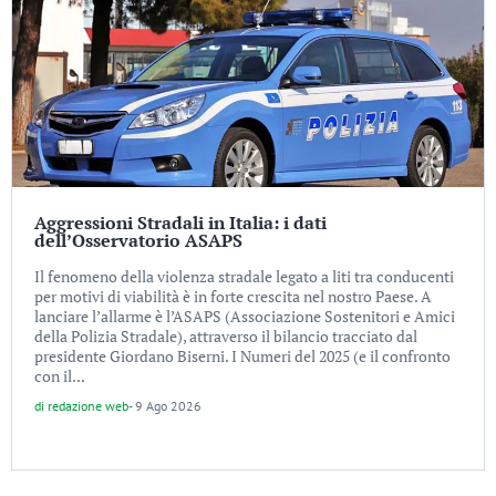
Aggressioni Stradali in Italia: i dati
dell’Osservatorio ASAPS
Il fenomeno della violenza stradale legato a liti tra conducenti
per motivi di viabilità è in forte crescita nel nostro Paese. A
lanciare l’allarme è l’ASAPS (Associazione Sostenitori e Amici
della Polizia Stradale), attraverso il bilancio tracciato dal
presidente Giordano Biserni. I Numeri del 2025 (e il confronto
con il...
di
redazione web
-
9 Ago 2026