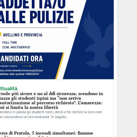
ttualità
cuole più sicure e no al ddl sicurezza, scendono in
iazza gli studenti irpini ma “non arriva
’autorizzazione al percorso richiesto”. L’amarezza:
osì si limita la nostra libertà
endono in piazza gli studenti irpini, decisi a far sentire la loro voce.
n nascondono la loro amarezza “In seguito…
erra di Pratola, 5 incendi simultanei: fiamme