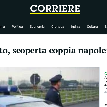
conomia
Cronaca
Irpinia
Cultura
Sport
Rubriche
nia
Politica
Economia
Cronaca
Irpinia
Cultura
S
tto, scoperta coppia napol
C
A
t
4
La
d’
M