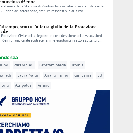
enunciato 65enne
Carabinieri della Stazione di Montoro hanno deferito in stato di libertà
 65enne del salernitano, ritenuto responsabile di “furto…
altempo, scatta l’allerta gialla della Protezione
ivile
 Protezione Civile della Regione, in considerazione delle valutazioni
l Centro Funzionale sugli scenari meteorologici in atto e sulla loro…
tendenza
llino
carabinieri
Grottaminarda
irpinia
munedi
Laura Nargi
Ariano Irpino
campania
pd
ntoro
Atripalda
Ariano