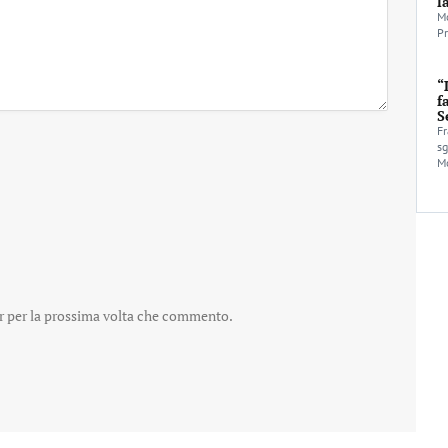
l
Mo
Pr
“
f
S
Fr
sg
Mo
er per la prossima volta che commento.