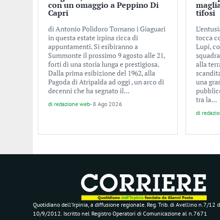
con un omaggio a Peppino Di
maglia
Capri
tifosi
di Antonio Polidoro Tornano i Giaguari
L’entusi
in questa estate irpina ricca di
tocca c
appuntamenti. Si esibiranno a
Lupi, co
Summonte il prossimo 9 agosto alle 21,
squadra
forti di una storia lunga e prestigiosa.
alla ter
Dalla prima esibizione del 1962, alla
scandita
Pagoda di Atripalda ad oggi , un arco di
una gra
decenni che ha segnato il...
pubblic
tra la...
di
redazione web
-
8 Ago 2026
di
redazi
Quotidiano dell’Irpinia, a diffusione regionale. Reg. Trib. di Avellino n.7/12 d
10/9/2012. Iscritto nel Registro Operatori di Comunicazione al n.7671