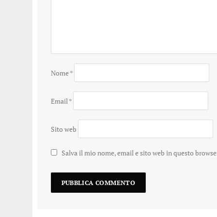
Nome
*
Email
*
Sito web
Salva il mio nome, email e sito web in questo brows