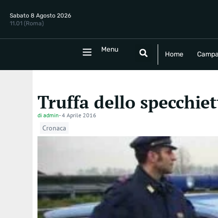
Sabato 8 Agosto 2026
11.01 (Roma)
Menu
Menu
Home
Campania
Politica
E
Home
Campa
Truffa dello specchie
di
admin
-
4 Aprile 2016
Cronaca