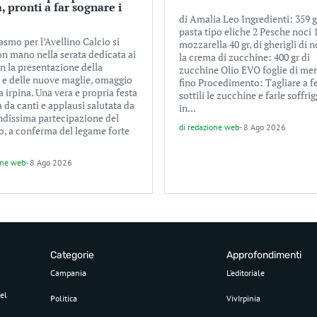
, pronti a far sognare i
di Amalia Leo Ingredienti: 359 gr
pasta tipo eliche 2 Pesche noci 1
asmo per l’Avellino Calcio si
mozzarella 40 gr, di gherigli di n
on mano nella serata dedicata ai
la crema di zucchine: 400 gr di
n la presentazione della
zucchine Olio EVO foglie di men
 e delle nuove maglie, omaggio
fino Procedimento: Tagliare a f
ra irpina. Una vera e propria festa
sottili le zucchine e farle soffri
 da canti e applausi salutata da
in...
ndissima partecipazione del
di
redazione web
-
8 Ago 2026
o, a conferma del legame forte
one web
-
8 Ago 2026
Categorie
Approfondimenti
Campania
L’editoriale
el
Politica
VivIrpinia