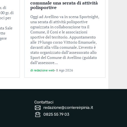
comunale una serata di attività
polisportive
. di
00 gr. di
Oggi ad Avellino va in scena Sportnight,
oci per
una serata di attività polisportive
ognaizzata in collaborazione tra il
ta Sale
Comune, il Coni e le associazioni
ette
sportive del territorio. Appuntamento
ggere
alle 19 lungo corso Vittorio Emanuele,
davanti alla villa comunale. L’evento è
stato organizzato dall’assessorato allo
Sport del Comune di Avellino (guidato
dall’assessore...
di
redazione web
-
8 Ago 2026
Contattaci
redazione@corriereirpinia.it
0825 55 79 03