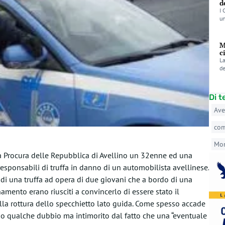
d
I 
un
M
c
La
de
Di 
Ave
co
Mo
a Procura delle Repubblica di Avellino un 32enne ed una
responsabili di truffa in danno di un automobilista avellinese.
di una truffa ad opera di due giovani che a bordo di una
ento erano riusciti a convincerlo di essere stato il
lla rottura dello specchietto lato guida. Come spesso accade
do qualche dubbio ma intimorito dal fatto che una “eventuale