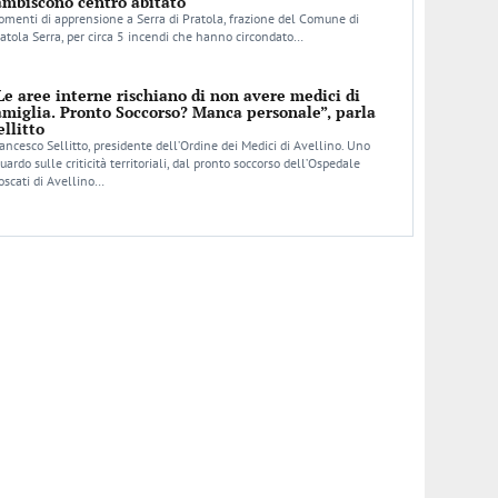
ambiscono centro abitato
menti di apprensione a Serra di Pratola, frazione del Comune di
atola Serra, per circa 5 incendi che hanno circondato…
Le aree interne rischiano di non avere medici di
amiglia. Pronto Soccorso? Manca personale”, parla
ellitto
ancesco Sellitto, presidente dell’Ordine dei Medici di Avellino. Uno
uardo sulle criticità territoriali, dal pronto soccorso dell’Ospedale
scati di Avellino…