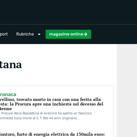
magazine online
port
Rubriche
magazine online
etana
ronaca
vellino, trovato morto in casa con una ferita alla
esta: la Procura apre una inchiesta sul decesso del
4enne
 Procura della Repubblica di Avellino ha aperto un fascicolo
inchiesta sulla morte di S. T. Bdi 44 anni originario…
ontoro, furto di energia elettrica da 130mila euro: